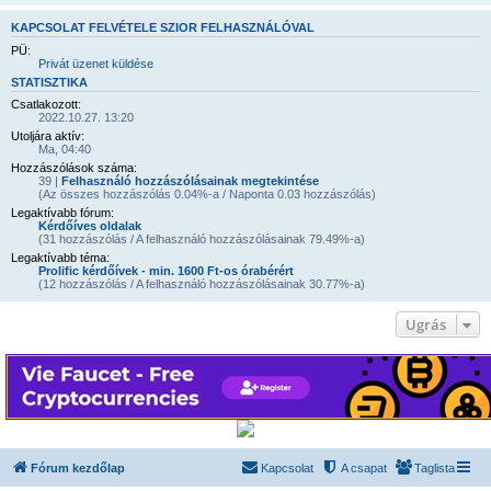
KAPCSOLAT FELVÉTELE SZIOR FELHASZNÁLÓVAL
PÜ:
Privát üzenet küldése
STATISZTIKA
Csatlakozott:
2022.10.27. 13:20
Utoljára aktív:
Ma, 04:40
Hozzászólások száma:
39 |
Felhasználó hozzászólásainak megtekintése
(Az összes hozzászólás 0.04%-a / Naponta 0.03 hozzászólás)
Legaktívabb fórum:
Kérdőíves oldalak
(31 hozzászólás / A felhasználó hozzászólásainak 79.49%-a)
Legaktívabb téma:
Prolific kérdőívek - min. 1600 Ft-os órabérért
(12 hozzászólás / A felhasználó hozzászólásainak 30.77%-a)
Ugrás
Fórum kezdőlap
Kapcsolat
A csapat
Taglista