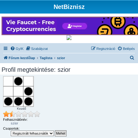
NetBiznisz
GyIK
Szabályzat
Regisztráció
Belépés
K
Fórum kezdőlap
Taglista
szior
e
Profil megtekintése: szior
r
e
s
é
s
Kezdő
Felhasználónév:
szior
Csoportok: