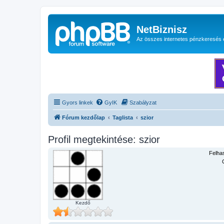
NetBiznisz
Az összes internetes pénzkeresés 
Gyors linkek
GyIK
Szabályzat
Fórum kezdőlap
Taglista
szior
Profil megtekintése: szior
Felha
Kezdő