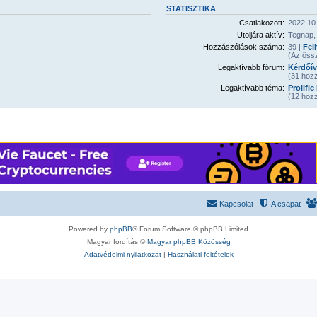
STATISZTIKA
Csatlakozott:
2022.10.
Utoljára aktív:
Tegnap,
Hozzászólások száma:
39 |
Fel
(Az öss
Legaktívabb fórum:
Kérdőív
(31 hozz
Legaktívabb téma:
Prolific
(12 hozz
Kapcsolat
A csapat
Powered by
phpBB
® Forum Software © phpBB Limited
Magyar fordítás ©
Magyar phpBB Közösség
Adatvédelmi nyilatkozat
|
Használati feltételek