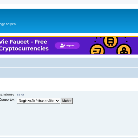
egy helyen!
sználónév:
szior
Csoportok: