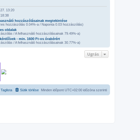
27. 13:20
 18:38
használó hozzászólásainak megtekintése
zes hozzászólás 0.04%-a / Naponta 0.03 hozzászólás)
es oldalak
ászólás / A felhasználó hozzászólásainak 79.49%-a)
 kérdőívek - min. 1600 Ft-os órabérért
ászólás / A felhasználó hozzászólásainak 30.77%-a)
Ugrás
Taglista
Sütik törlése
Minden időpont
UTC+02:00
időzóna szerinti