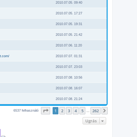
2010.07.05. 09:40
2010.07.05. 17:27
2010.07.05. 19:31
2010.07.05. 21:42
2010.07.06. 11:20
t.com/
2010.07.07. 01:31
2010.07.07. 23:03
2010.07.08. 10:56
2010.07.08. 16:07
2010.07.08. 21:24
Oldal:
1
/
262
1
2
3
4
5
262
Következő
6537 felhasználó
…
Ugrás