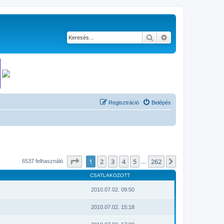
Keresés
Részletes keresés
Regisztráció
Belépés
Oldal:
1
/
262
1
2
3
4
5
262
Következő
6537 felhasználó
…
CSATLAKOZOTT
2010.07.02. 09:50
2010.07.02. 15:18