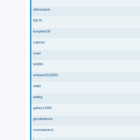
ottorsstack
Eliz76
kovpeter30
calorius
csari
ls600h
eminem0142001
mitibi
petikg
gabesz1982
gezatheboss
csoroparaszt