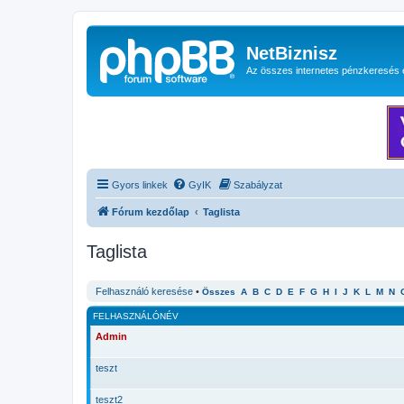
NetBiznisz
Az összes internetes pénzkeresés 
Gyors linkek
GyIK
Szabályzat
Fórum kezdőlap
Taglista
Taglista
Felhasználó keresése
•
Összes
A
B
C
D
E
F
G
H
I
J
K
L
M
N
FELHASZNÁLÓNÉV
Admin
teszt
teszt2