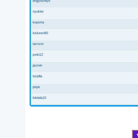
bogyozotyo
nyoklet
koporta
kiskeeri80
tarrorsi
pviki12
jazmin
torpilla
pepe
lololala10