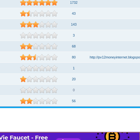
1732
43
143
3
68
80
http://pv12moneyinternet.blogspo
1
20
0
56