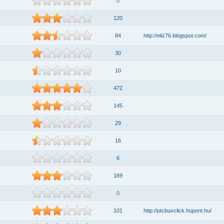
0
120
84
http://eliz76.blogspot.com/
30
10
472
145
29
16
6
169
0
101
http://ptcbuxclick.hupont.hu/