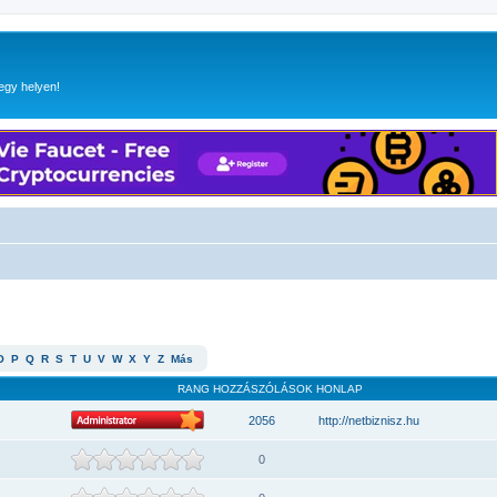
egy helyen!
O
P
Q
R
S
T
U
V
W
X
Y
Z
Más
RANG
HOZZÁSZÓLÁSOK
HONLAP
2056
http://netbiznisz.hu
0