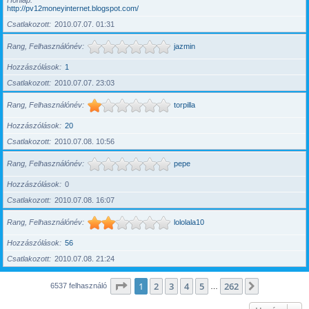
Honlap
http://pv12moneyinternet.blogspot.com/
Csatlakozott
2010.07.07. 01:31
Rang, Felhasználónév
jazmin
Hozzászólások
1
Csatlakozott
2010.07.07. 23:03
Rang, Felhasználónév
torpilla
Hozzászólások
20
Csatlakozott
2010.07.08. 10:56
Rang, Felhasználónév
pepe
Hozzászólások
0
Csatlakozott
2010.07.08. 16:07
Rang, Felhasználónév
lololala10
Hozzászólások
56
Csatlakozott
2010.07.08. 21:24
Oldal:
1
/
262
1
2
3
4
5
262
Következő
6537 felhasználó
…