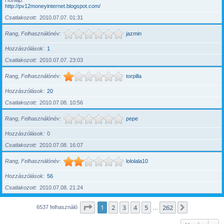
Honlap
http://pv12moneyinternet.blogspot.com/
Csatlakozott
2010.07.07. 01:31
Rang, Felhasználónév
jazmin
Hozzászólások
1
Csatlakozott
2010.07.07. 23:03
Rang, Felhasználónév
torpilla
Hozzászólások
20
Csatlakozott
2010.07.08. 10:56
Rang, Felhasználónév
pepe
Hozzászólások
0
Csatlakozott
2010.07.08. 16:07
Rang, Felhasználónév
lololala10
Hozzászólások
56
Csatlakozott
2010.07.08. 21:24
Oldal:
1
/
262
1
2
3
4
5
262
Következő
6537 felhasználó
…