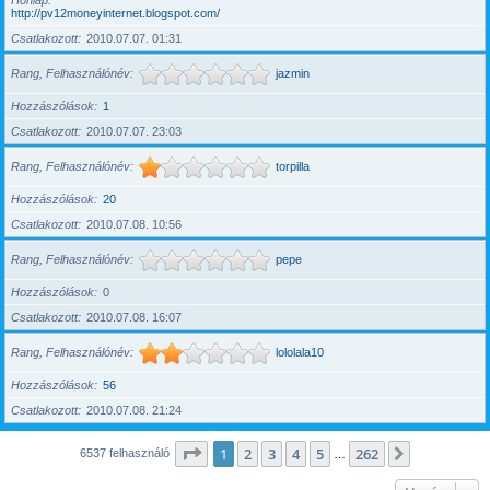
Honlap
http://pv12moneyinternet.blogspot.com/
Csatlakozott
2010.07.07. 01:31
Rang, Felhasználónév
jazmin
Hozzászólások
1
Csatlakozott
2010.07.07. 23:03
Rang, Felhasználónév
torpilla
Hozzászólások
20
Csatlakozott
2010.07.08. 10:56
Rang, Felhasználónév
pepe
Hozzászólások
0
Csatlakozott
2010.07.08. 16:07
Rang, Felhasználónév
lololala10
Hozzászólások
56
Csatlakozott
2010.07.08. 21:24
Oldal:
1
/
262
1
2
3
4
5
262
Következő
6537 felhasználó
…