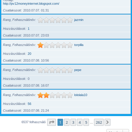
Honlap
http://pv12moneyinternet.blogspot.com/
Csatlakozott
2010.07.07. 01:31
Rang, Felhasználónév
jazmin
Hozzászólások
1
Csatlakozott
2010.07.07. 23:03
Rang, Felhasználónév
torpilla
Hozzászólások
20
Csatlakozott
2010.07.08. 10:56
Rang, Felhasználónév
pepe
Hozzászólások
0
Csatlakozott
2010.07.08. 16:07
Rang, Felhasználónév
lololala10
Hozzászólások
56
Csatlakozott
2010.07.08. 21:24
Oldal:
1
/
262
1
2
3
4
5
262
Következő
6537 felhasználó
…