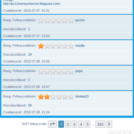
Honlap
http://pv12moneyinternet.blogspot.com/
Csatlakozott
2010.07.07. 01:31
Rang, Felhasználónév
jazmin
Hozzászólások
1
Csatlakozott
2010.07.07. 23:03
Rang, Felhasználónév
torpilla
Hozzászólások
20
Csatlakozott
2010.07.08. 10:56
Rang, Felhasználónév
pepe
Hozzászólások
0
Csatlakozott
2010.07.08. 16:07
Rang, Felhasználónév
lololala10
Hozzászólások
56
Csatlakozott
2010.07.08. 21:24
Oldal:
1
/
262
1
2
3
4
5
262
Következő
6537 felhasználó
…