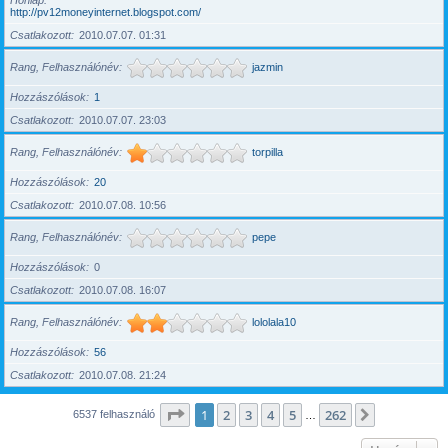
Honlap
http://pv12moneyinternet.blogspot.com/
Csatlakozott
2010.07.07. 01:31
Rang, Felhasználónév
jazmin
Hozzászólások
1
Csatlakozott
2010.07.07. 23:03
Rang, Felhasználónév
torpilla
Hozzászólások
20
Csatlakozott
2010.07.08. 10:56
Rang, Felhasználónév
pepe
Hozzászólások
0
Csatlakozott
2010.07.08. 16:07
Rang, Felhasználónév
lololala10
Hozzászólások
56
Csatlakozott
2010.07.08. 21:24
Oldal:
1
/
262
1
2
3
4
5
262
Következő
6537 felhasználó
…