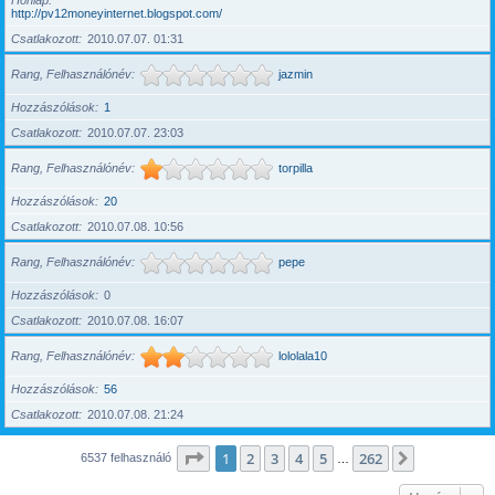
Honlap
http://pv12moneyinternet.blogspot.com/
Csatlakozott
2010.07.07. 01:31
Rang, Felhasználónév
jazmin
Hozzászólások
1
Csatlakozott
2010.07.07. 23:03
Rang, Felhasználónév
torpilla
Hozzászólások
20
Csatlakozott
2010.07.08. 10:56
Rang, Felhasználónév
pepe
Hozzászólások
0
Csatlakozott
2010.07.08. 16:07
Rang, Felhasználónév
lololala10
Hozzászólások
56
Csatlakozott
2010.07.08. 21:24
Oldal:
1
/
262
1
2
3
4
5
262
Következő
6537 felhasználó
…