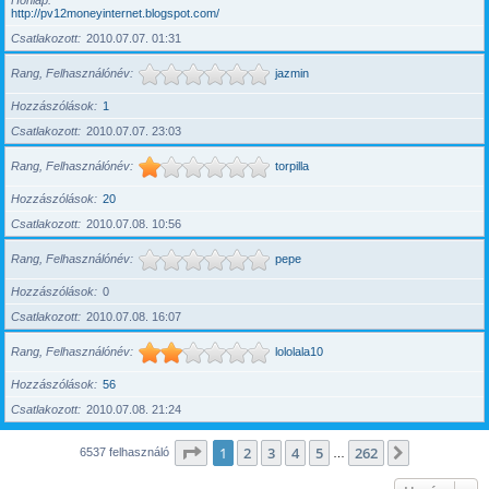
Honlap
http://pv12moneyinternet.blogspot.com/
Csatlakozott
2010.07.07. 01:31
Rang, Felhasználónév
jazmin
Hozzászólások
1
Csatlakozott
2010.07.07. 23:03
Rang, Felhasználónév
torpilla
Hozzászólások
20
Csatlakozott
2010.07.08. 10:56
Rang, Felhasználónév
pepe
Hozzászólások
0
Csatlakozott
2010.07.08. 16:07
Rang, Felhasználónév
lololala10
Hozzászólások
56
Csatlakozott
2010.07.08. 21:24
Oldal:
1
/
262
1
2
3
4
5
262
Következő
6537 felhasználó
…