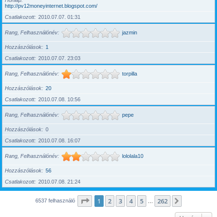
Honlap
http://pv12moneyinternet.blogspot.com/
Csatlakozott
2010.07.07. 01:31
Rang, Felhasználónév
jazmin
Hozzászólások
1
Csatlakozott
2010.07.07. 23:03
Rang, Felhasználónév
torpilla
Hozzászólások
20
Csatlakozott
2010.07.08. 10:56
Rang, Felhasználónév
pepe
Hozzászólások
0
Csatlakozott
2010.07.08. 16:07
Rang, Felhasználónév
lololala10
Hozzászólások
56
Csatlakozott
2010.07.08. 21:24
Oldal:
1
/
262
1
2
3
4
5
262
Következő
6537 felhasználó
…