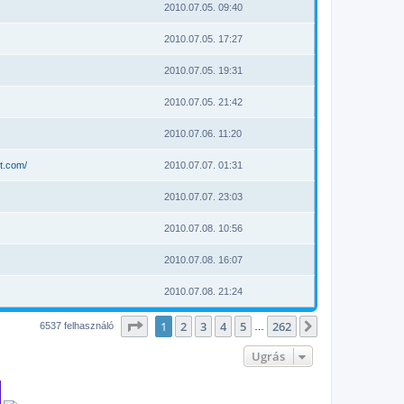
2010.07.05. 09:40
2010.07.05. 17:27
2010.07.05. 19:31
2010.07.05. 21:42
2010.07.06. 11:20
t.com/
2010.07.07. 01:31
2010.07.07. 23:03
2010.07.08. 10:56
2010.07.08. 16:07
2010.07.08. 21:24
Oldal:
1
/
262
1
2
3
4
5
262
Következő
6537 felhasználó
…
Ugrás