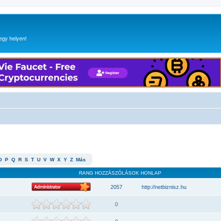
egy helyen!
O
P
Q
R
S
T
U
V
W
X
Y
Z
Más
RANG
HOZZÁSZÓLÁSOK
HONLAP
2057
http://netbiznisz.hu
0