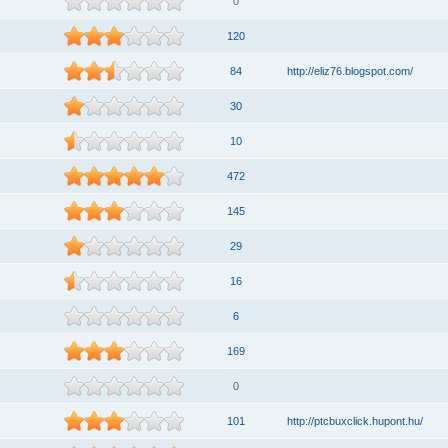
0
120
84
http://eliz76.blogspot.com/
30
10
472
145
29
16
6
169
0
101
http://ptcbuxclick.hupont.hu/