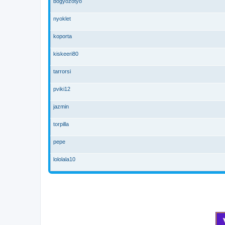
bogyozotyo
nyoklet
koporta
kiskeeri80
tarrorsi
pviki12
jazmin
torpilla
pepe
lololala10