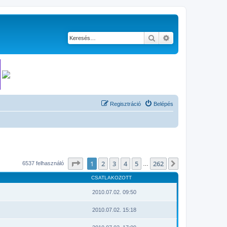
Keresés
Részletes keresés
Regisztráció
Belépés
Oldal:
1
/
262
1
2
3
4
5
262
Következő
6537 felhasználó
…
CSATLAKOZOTT
2010.07.02. 09:50
2010.07.02. 15:18