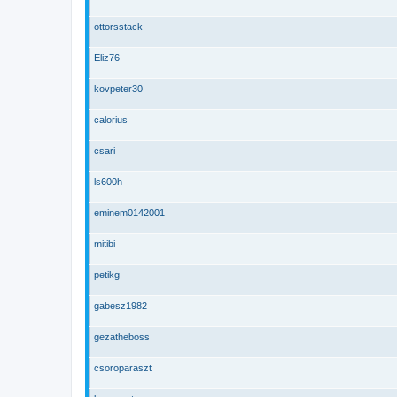
ottorsstack
Eliz76
kovpeter30
calorius
csari
ls600h
eminem0142001
mitibi
petikg
gabesz1982
gezatheboss
csoroparaszt