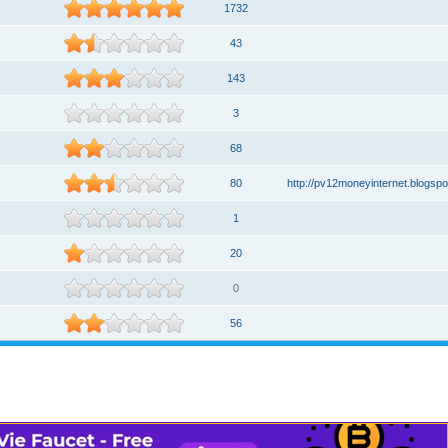
1732
43
143
3
68
80
http://pv12moneyinternet.blogspo
1
20
0
56