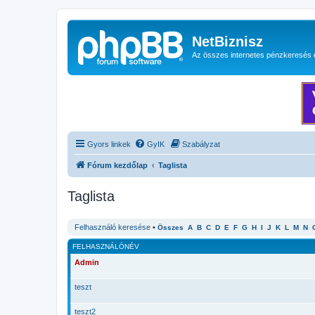
NetBiznisz
Az összes internetes pénzkeresés 
Gyors linkek
GyIK
Szabályzat
Fórum kezdőlap
Taglista
Taglista
Felhasználó keresése
•
Összes
A
B
C
D
E
F
G
H
I
J
K
L
M
N
FELHASZNÁLÓNÉV
Admin
teszt
teszt2