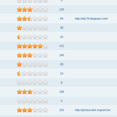
0
120
84
http://eliz76.blogspot.com/
30
10
472
145
29
16
6
169
0
101
http://ptcbuxclick.hupont.hu/