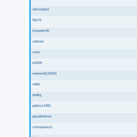
ottorsstack
Eliz76
kovpeter30
calorius
csari
ls600h
eminem0142001
mitibi
petikg
gabesz1982
gezatheboss
csoroparaszt