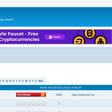
egy helyen!
O
P
Q
R
S
T
U
V
W
X
Y
Z
Más
RANG
HOZZÁSZÓLÁSOK
HONLAP
2056
http://netbiznisz.hu
0