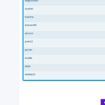
bogyozotyo
nyoklet
koporta
kiskeeri80
tarrorsi
pviki12
jazmin
torpilla
pepe
lololala10