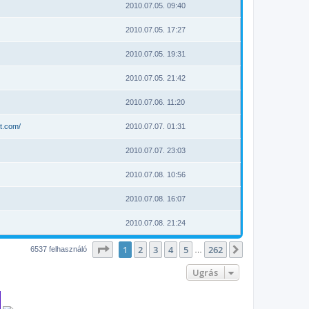
2010.07.05. 09:40
2010.07.05. 17:27
2010.07.05. 19:31
2010.07.05. 21:42
2010.07.06. 11:20
t.com/
2010.07.07. 01:31
2010.07.07. 23:03
2010.07.08. 10:56
2010.07.08. 16:07
2010.07.08. 21:24
Oldal:
1
/
262
1
2
3
4
5
262
Következő
6537 felhasználó
…
Ugrás