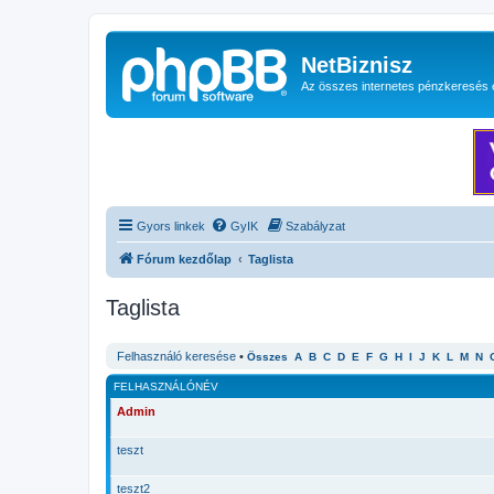
NetBiznisz
Az összes internetes pénzkeresés 
Gyors linkek
GyIK
Szabályzat
Fórum kezdőlap
Taglista
Taglista
Felhasználó keresése
•
Összes
A
B
C
D
E
F
G
H
I
J
K
L
M
N
FELHASZNÁLÓNÉV
Admin
teszt
teszt2