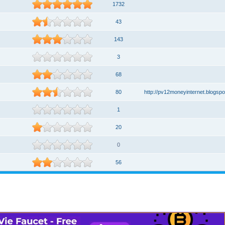
1732
43
143
3
68
80
http://pv12moneyinternet.blogspo
1
20
0
56