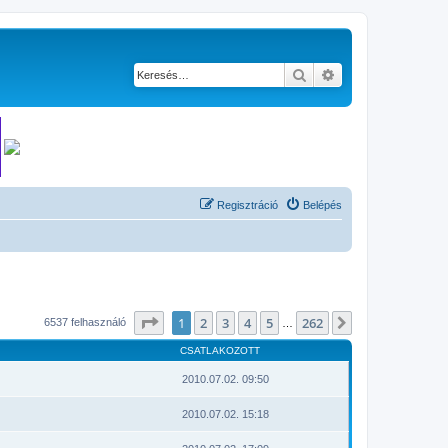
Keresés
Részletes keresés
Regisztráció
Belépés
Oldal:
1
/
262
1
2
3
4
5
262
Következő
6537 felhasználó
…
CSATLAKOZOTT
2010.07.02. 09:50
2010.07.02. 15:18