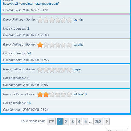
Honlap
http://pv12moneyinternet.blogspot.com/
Csatlakozott
2010.07.07. 01:31
Rang, Felhasználónév
jazmin
Hozzászólások
1
Csatlakozott
2010.07.07. 23:03
Rang, Felhasználónév
torpilla
Hozzászólások
20
Csatlakozott
2010.07.08. 10:56
Rang, Felhasználónév
pepe
Hozzászólások
0
Csatlakozott
2010.07.08. 16:07
Rang, Felhasználónév
lololala10
Hozzászólások
56
Csatlakozott
2010.07.08. 21:24
Oldal:
1
/
262
1
2
3
4
5
262
Következő
6537 felhasználó
…