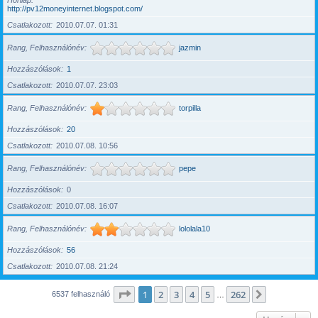
Honlap
http://pv12moneyinternet.blogspot.com/
Csatlakozott
2010.07.07. 01:31
Rang, Felhasználónév
jazmin
Hozzászólások
1
Csatlakozott
2010.07.07. 23:03
Rang, Felhasználónév
torpilla
Hozzászólások
20
Csatlakozott
2010.07.08. 10:56
Rang, Felhasználónév
pepe
Hozzászólások
0
Csatlakozott
2010.07.08. 16:07
Rang, Felhasználónév
lololala10
Hozzászólások
56
Csatlakozott
2010.07.08. 21:24
Oldal:
1
/
262
1
2
3
4
5
262
Következő
6537 felhasználó
…