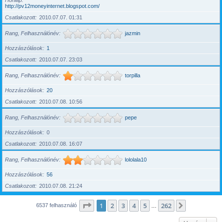
Honlap
http://pv12moneyinternet.blogspot.com/
Csatlakozott
2010.07.07. 01:31
Rang, Felhasználónév
jazmin
Hozzászólások
1
Csatlakozott
2010.07.07. 23:03
Rang, Felhasználónév
torpilla
Hozzászólások
20
Csatlakozott
2010.07.08. 10:56
Rang, Felhasználónév
pepe
Hozzászólások
0
Csatlakozott
2010.07.08. 16:07
Rang, Felhasználónév
lololala10
Hozzászólások
56
Csatlakozott
2010.07.08. 21:24
Oldal:
1
/
262
1
2
3
4
5
262
Következő
6537 felhasználó
…