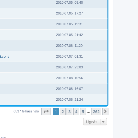
2010.07.05. 09:40
2010.07.05. 17:27
2010.07.05. 19:31
2010.07.05. 21:42
2010.07.06. 11:20
t.com/
2010.07.07. 01:31
2010.07.07. 23:03
2010.07.08. 10:56
2010.07.08. 16:07
2010.07.08. 21:24
Oldal:
1
/
262
1
2
3
4
5
262
Következő
6537 felhasználó
…
Ugrás