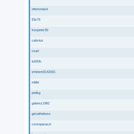
ottorsstack
Eliz76
kovpeter30
calorius
csari
ls600h
eminem0142001
mitibi
petikg
gabesz1982
gezatheboss
csoroparaszt