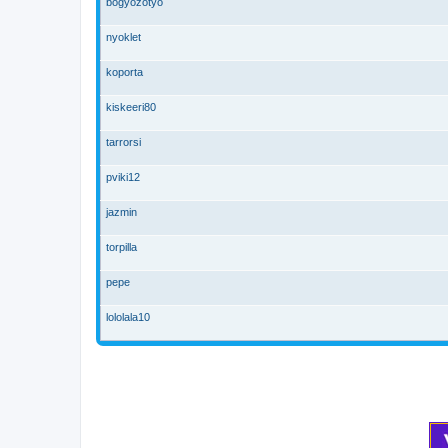
bogyozotyo
nyoklet
koporta
kiskeeri80
tarrorsi
pviki12
jazmin
torpilla
pepe
lololala10