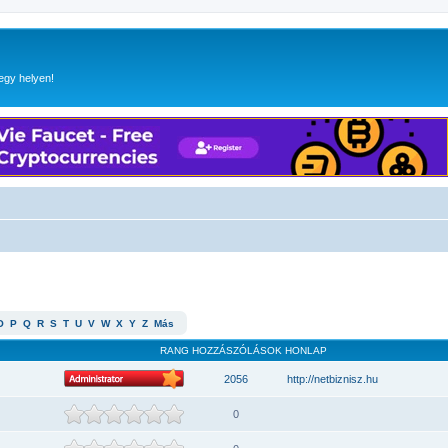
egy helyen!
O
P
Q
R
S
T
U
V
W
X
Y
Z
Más
RANG
HOZZÁSZÓLÁSOK
HONLAP
2056
http://netbiznisz.hu
0