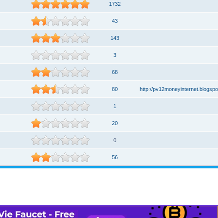
1732
43
143
3
68
80
http://pv12moneyinternet.blogspo
1
20
0
56