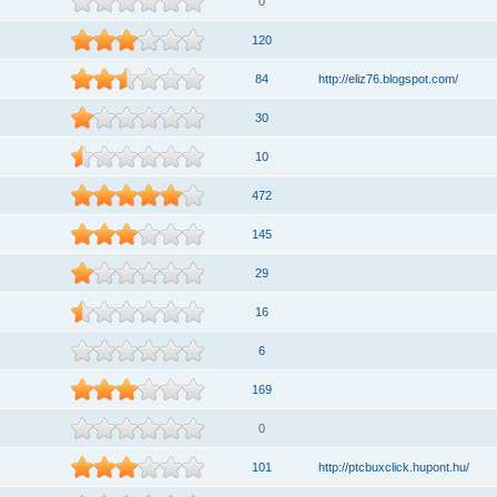
0
120
84
http://eliz76.blogspot.com/
30
10
472
145
29
16
6
169
0
101
http://ptcbuxclick.hupont.hu/