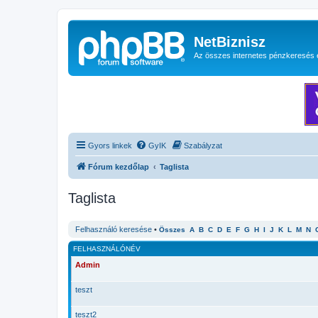
NetBiznisz
Az összes internetes pénzkeresés 
Gyors linkek
GyIK
Szabályzat
Fórum kezdőlap
Taglista
Taglista
Felhasználó keresése
•
Összes
A
B
C
D
E
F
G
H
I
J
K
L
M
N
FELHASZNÁLÓNÉV
Admin
teszt
teszt2