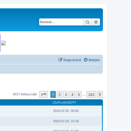
Keresés
Részletes keresés
Regisztráció
Belépés
Oldal:
1
/
262
1
2
3
4
5
262
Következő
6537 felhasználó
…
CSATLAKOZOTT
2010.07.02. 09:50
2010.07.02. 15:18