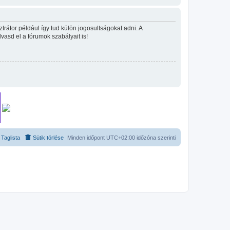
rátor például így tud külön jogosultságokat adni. A
lvasd el a fórumok szabályait is!
Taglista
Sütik törlése
Minden időpont
UTC+02:00
időzóna szerinti