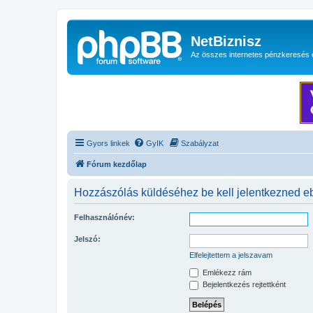
NetBiznisz
Az összes internetes pénzkeresés 
Gyors linkek
GyIK
Szabályzat
Fórum kezdőlap
Hozzászólás küldéséhez be kell jelentkezned e
Felhasználónév:
Jelszó:
Elfelejtettem a jelszavam
Emlékezz rám
Bejelentkezés rejtettként