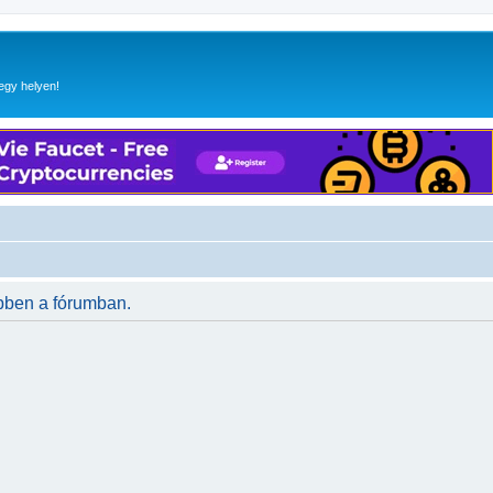
egy helyen!
bben a fórumban.