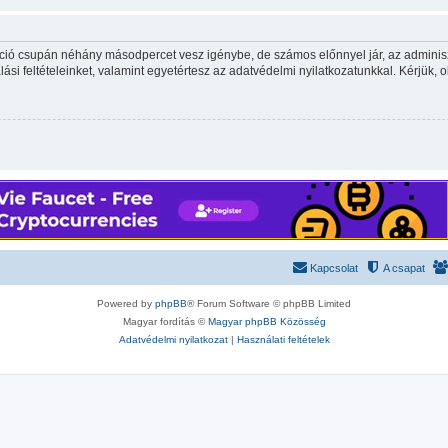
ráció csupán néhány másodpercet vesz igénybe, de számos előnnyel jár, az adminiszt
ási feltételeinket, valamint egyetértesz az adatvédelmi nyilatkozatunkkal. Kérjük, o
Kapcsolat
A csapat
Powered by
phpBB
® Forum Software © phpBB Limited
Magyar fordítás ©
Magyar phpBB Közösség
Adatvédelmi nyilatkozat
|
Használati feltételek