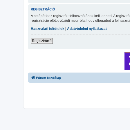
REGISZTRÁCIÓ
A belépéshez regisztrált felhasználónak kell lenned. A regiszt
regisztráció előtt győződj meg róla, hogy elfogadod a felhasznál
Használati feltételek
|
Adatvédelmi nyilatkozat
Regisztráció
Fórum kezdőlap