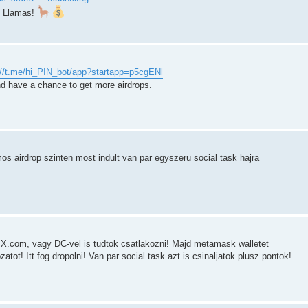
f Llamas!
://t.me/hi_PIN_bot/app?startapp=p5cgENl
nd have a chance to get more airdrops.
irdrop szinten most indult van par egyszeru social task hajra
, X.com, vagy DC-vel is tudtok csatlakozni! Majd metamask walletet
atot! Itt fog dropolni! Van par social task azt is csinaljatok plusz pontok!