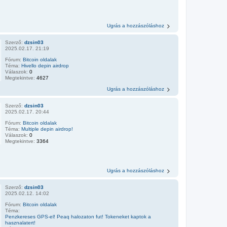
Ugrás a hozzászóláshoz
Szerző:
dzsin03
2025.02.17. 21:19
Fórum:
Bitcoin oldalak
Téma:
Hivello depin airdrop
Válaszok:
0
Megtekintve:
4627
Ugrás a hozzászóláshoz
Szerző:
dzsin03
2025.02.17. 20:44
Fórum:
Bitcoin oldalak
Téma:
Multiple depin airdrop!
Válaszok:
0
Megtekintve:
3364
Ugrás a hozzászóláshoz
Szerző:
dzsin03
2025.02.12. 14:02
Fórum:
Bitcoin oldalak
Téma:
Penzkereses GPS-el! Peaq halozaton fut! Tokeneket kaptok a
hasznalatert!