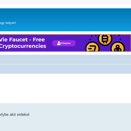
egy helyen!
rlybe akit erdekel.