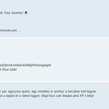
ds Your Journey! 🌍
ommute just ...
ub/jbmdcnidiaknboflpljihfnbonjgegah
! Akar tobb!
esz par, egyszeru quest, egy minteles is amihez a tarcaban kell legyen
 a lepest ki is lehet hagyni. Majd lesz sok feladat ahol XP-t lehet