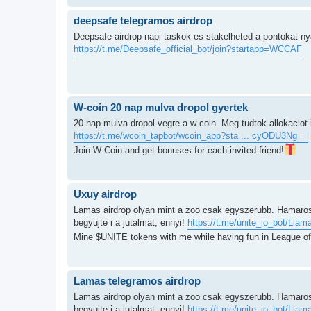
deepsafe telegramos airdrop
Deepsafe airdrop napi taskok es stakelheted a pontokat ny
https://t.me/Deepsafe_official_bot/join?startapp=WCCAF
W-coin 20 nap mulva dropol gyertek
20 nap mulva dropol vegre a w-coin. Meg tudtok allokaciot 
https://t.me/wcoin_tapbot/wcoin_app?sta ... cyODU3Ng==
Join W-Coin and get bonuses for each invited friend!
Uxuy airdrop
Lamas airdrop olyan mint a zoo csak egyszerubb. Hamarosan
begyujte i a jutalmat, ennyi!
https://t.me/unite_io_bot/Llama
Mine $UNITE tokens with me while having fun in League o
Lamas telegramos airdrop
Lamas airdrop olyan mint a zoo csak egyszerubb. Hamarosan
begyujte i a jutalmat, ennyi!
https://t.me/unite_io_bot/Llama