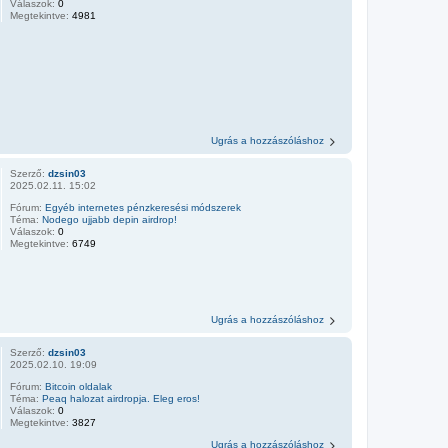
Válaszok:
0
Megtekintve:
4981
Ugrás a hozzászóláshoz
Szerző:
dzsin03
2025.02.11. 15:02
Fórum:
Egyéb internetes pénzkeresési módszerek
Téma:
Nodego ujjabb depin airdrop!
Válaszok:
0
Megtekintve:
6749
Ugrás a hozzászóláshoz
Szerző:
dzsin03
2025.02.10. 19:09
Fórum:
Bitcoin oldalak
Téma:
Peaq halozat airdropja. Eleg eros!
Válaszok:
0
Megtekintve:
3827
Ugrás a hozzászóláshoz