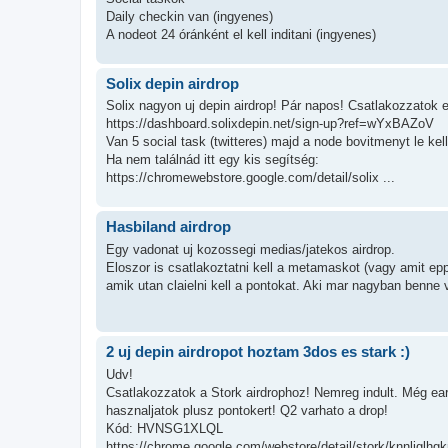
Daily checkin van (ingyenes)
A nodeot 24 óránként el kell inditani (ingyenes)
Solix depin airdrop
Solix nagyon uj depin airdrop! Pár napos! Csatlakozzatok e
https://dashboard.solixdepin.net/sign-up?ref=wYxBAZoV
Van 5 social task (twitteres) majd a node bovitmenyt le kell
Ha nem találnád itt egy kis segítség:
https://chromewebstore.google.com/detail/solix ...
Hasbiland airdrop
Egy vadonat uj kozossegi medias/jatekos airdrop.
Eloszor is csatlakoztatni kell a metamaskot (vagy amit epp
amik utan claielni kell a pontokat. Aki mar nagyban benne va
2 uj depin airdropot hoztam 3dos es stark :)
Udv!
Csatlakozzatok a Stork airdrophoz! Nemreg indult. Még earl
hasznaljatok plusz pontokert! Q2 varhato a drop!
Kód: HVNSG1XLQL
https://chrome.google.com/webstore/detail/stork/knnliglhgk