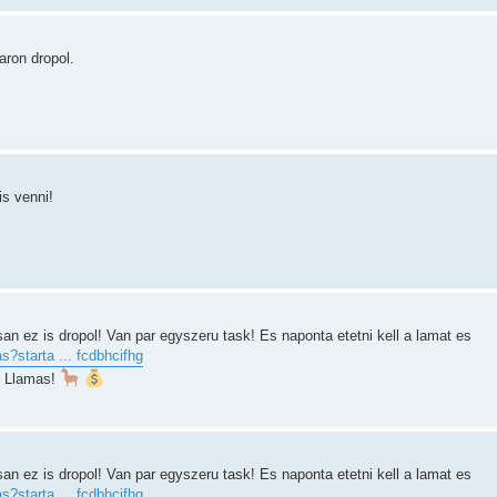
aron dropol.
is venni!
 ez is dropol! Van par egyszeru task! Es naponta etetni kell a lamat es
s?starta ... fcdbhcifhg
f Llamas!
 ez is dropol! Van par egyszeru task! Es naponta etetni kell a lamat es
s?starta ... fcdbhcifhg