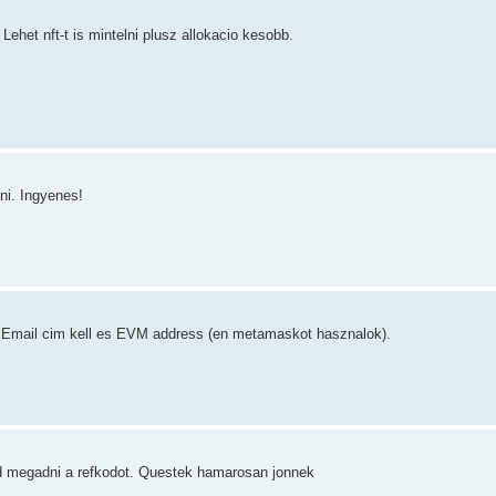
Lehet nft-t is mintelni plusz allokacio kesobb.
ani. Ingyenes!
. Email cim kell es EVM address (en metamaskot hasznalok).
ajd megadni a refkodot. Questek hamarosan jonnek