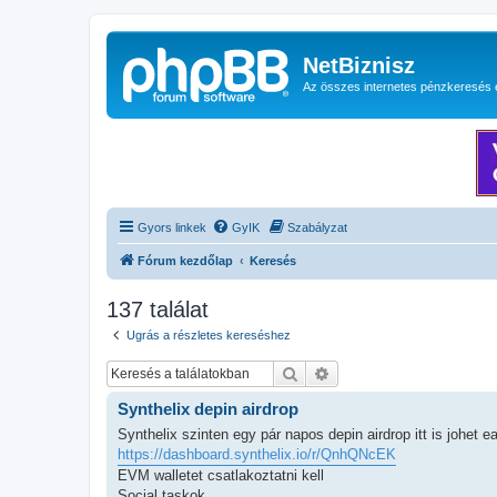
NetBiznisz
Az összes internetes pénzkeresés 
Gyors linkek
GyIK
Szabályzat
Fórum kezdőlap
Keresés
137 találat
Ugrás a részletes kereséshez
Keresés
Részletes keresés
Synthelix depin airdrop
Synthelix szinten egy pár napos depin airdrop itt is johet ea
https://dashboard.synthelix.io/r/QnhQNcEK
EVM walletet csatlakoztatni kell
Social taskok