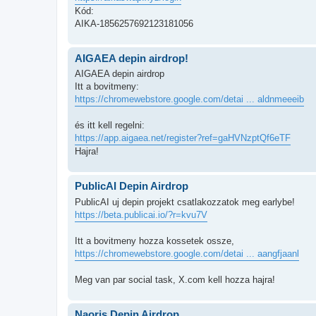
Kód:
AIKA-1856257692123181056
AIGAEA depin airdrop!
AIGAEA depin airdrop
Itt a bovitmeny:
https://chromewebstore.google.com/detai ... aldnmeeeib
és itt kell regelni:
https://app.aigaea.net/register?ref=gaHVNzptQf6eTF
Hajra!
PublicAI Depin Airdrop
PublicAI uj depin projekt csatlakozzatok meg earlybe!
https://beta.publicai.io/?r=kvu7V
Itt a bovitmeny hozza kossetek ossze,
https://chromewebstore.google.com/detai ... aangfjaanl
Meg van par social task, X.com kell hozza hajra!
Naoris Depin Airdrop