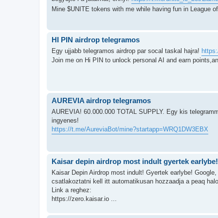
Mine $UNITE tokens with me while having fun in League o
HI PIN airdrop telegramos
Egy ujjabb telegramos airdrop par socal taskal hajra!
https
Join me on Hi PIN to unlock personal AI and earn points,a
AUREVIA airdrop telegramos
AUREVIA! 60.000.000 TOTAL SUPPLY. Egy kis telegrammos a
ingyenes!
https://t.me/AureviaBot/mine?startapp=WRQ1DW3EBX
Kaisar depin airdrop most indult gyertek earlybe!
Kaisar Depin Airdrop most indult! Gyertek earlybe! Google
csatlakoztatni kell itt automatikusan hozzaadja a peaq haloz
Link a reghez:
https://zero.kaisar.io ...