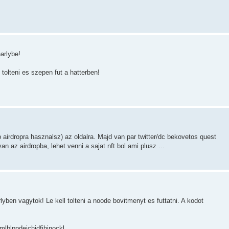
arlybe!
 tolteni es szepen fut a hatterben!
 airdropra hasznalsz) az oldalra. Majd van par twitter/dc bekovetos quest
n az airdropba, lehet venni a sajat nft bol ami plusz ...
yben vagytok! Le kell tolteni a noode bovitmenyt es futtatni. A kodot
mlblppdejchidfihjnockl