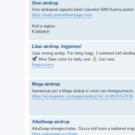
Xion airdrop
Xion airdropnal naponta lehet claimelni 5000 Karma pontot. 
https://early.prometheansaga.com/
Kód a reghez:
KJp6q4yh
Litas airdrop. Ingyenes!
Litas mining airdop. Par hetig megy. 3 orankent kell elindit
Mine Data coins for daily use!
Join now:
Regisztracio
Mega airdrop
hamarosan jon a Mega airdrop is most van eloregisztracio
https://ecosapiens.xyz/pages/airdrop?ref_id=BKX2AZX36
AikaSwap airdrop
AikaSwap eloregisztralas. Össze kell kotni a twitterrel m
https://aikaswap.xyz/login