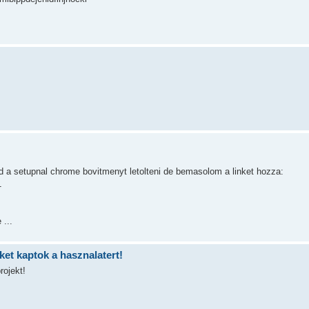
jd a setupnal chrome bovitmenyt letolteni de bemasolom a linket hozza:
1
 ...
et kaptok a hasznalatert!
rojekt!