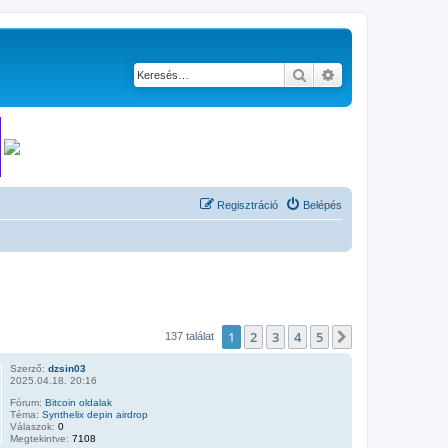
Keresés
Részletes keresés
Regisztráció
Belépés
1
2
3
4
5
Következő
137 találat
Szerző:
dzsin03
2025.04.18. 20:16
Fórum:
Bitcoin oldalak
Téma:
Synthelix depin airdrop
Válaszok:
0
Megtekintve:
7108