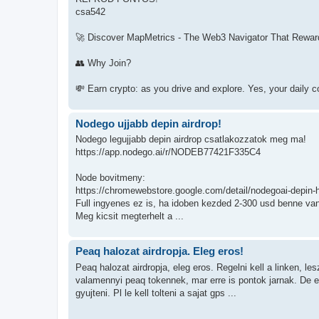
csa542
🚀 Discover MapMetrics - The Web3 Navigator That Rewar
👥 Why Join?
💸 Earn crypto: as you drive and explore. Yes, your daily c
Nodego ujjabb depin airdrop!
Nodego legujjabb depin airdrop csatlakozzatok meg ma!
https://app.nodego.ai/r/NODEB77421F335C4
Node bovitmeny:
https://chromewebstore.google.com/detail/nodegoai-depin-h
Full ingyenes ez is, ha idoben kezded 2-300 usd benne van
Meg kicsit megterhelt a ...
Peaq halozat airdropja. Eleg eros!
Peaq halozat airdropja, eleg eros. Regelni kell a linken, l
valamennyi peaq tokennek, mar erre is pontok jarnak. De ezt
gyujteni. Pl le kell tolteni a sajat gps ...