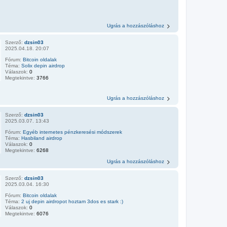
Ugrás a hozzászóláshoz
Szerző:
dzsin03
2025.04.18. 20:07
Fórum:
Bitcoin oldalak
Téma:
Solix depin airdrop
Válaszok:
0
Megtekintve:
3766
Ugrás a hozzászóláshoz
Szerző:
dzsin03
2025.03.07. 13:43
Fórum:
Egyéb internetes pénzkeresési módszerek
Téma:
Hasbiland airdrop
Válaszok:
0
Megtekintve:
6268
Ugrás a hozzászóláshoz
Szerző:
dzsin03
2025.03.04. 16:30
Fórum:
Bitcoin oldalak
Téma:
2 uj depin airdropot hoztam 3dos es stark :)
Válaszok:
0
Megtekintve:
6076