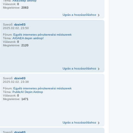
Téma:
AikaSwap airdrop
Válaszok:
0
Megtekintve:
2063
Ugrás a hozzászóláshoz
Szerző:
dzsin03
2025.02.02. 23:50
Fórum:
Egyéb internetes pénzkeresési módszerek
Téma:
AIGAEA depin airdrop!
Válaszok:
0
Megtekintve:
2120
Ugrás a hozzászóláshoz
Szerző:
dzsin03
2025.02.02. 23:38
Fórum:
Egyéb internetes pénzkeresési módszerek
Téma:
PublicAI Depin Airdrop
Válaszok:
0
Megtekintve:
1471
Ugrás a hozzászóláshoz
Szerző:
dzsin03