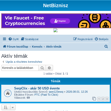
NetBiznisz
GyIK
Szabályzat
Regisztráció
Belépés
K
Fórum kezdőlap
Keresés
Aktív témák
e
Aktív témák
r
Ugrás a részletes kereséshez
e
Keresés
Részletes keresés
s
1 találat • Oldal:
1
/
1
é
Témák
s
SerpClix - akár 50 USD évente
Utolsó hozzászólás Szerző:
qwe123ewq
«
2026.08.01. 12:26
Elküldve Fórum:
PTC (Paid To Click)
Válaszok:
69
1
2
3