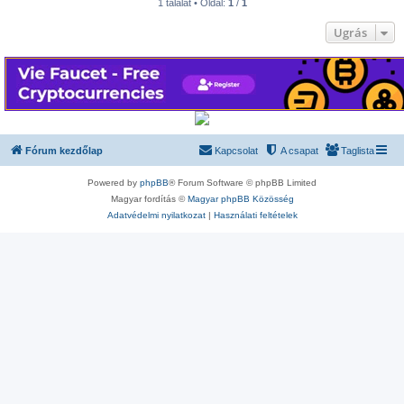
1 találat • Oldal:
1
/
1
Ugrás
Fórum kezdőlap
Kapcsolat
A csapat
Taglista
Powered by
phpBB
® Forum Software © phpBB Limited
Magyar fordítás ©
Magyar phpBB Közösség
Adatvédelmi nyilatkozat
|
Használati feltételek