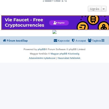
1 találat • Oldal:
1
/
1
Ugrás
Fórum kezdőlap
Kapcsolat
A csapat
Taglista
Powered by
phpBB
® Forum Software © phpBB Limited
Magyar fordítás ©
Magyar phpBB Közösség
Adatvédelmi nyilatkozat
|
Használati feltételek