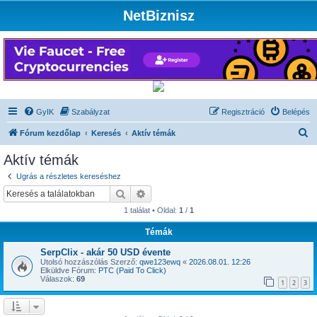
NetBiznisz
GyIK
Szabályzat
Regisztráció
Belépés
K
Fórum kezdőlap
Keresés
Aktív témák
e
Aktív témák
r
Ugrás a részletes kereséshez
e
Keresés
Részletes keresés
s
1 találat • Oldal:
1
/
1
é
Témák
s
SerpClix - akár 50 USD évente
Utolsó hozzászólás Szerző:
qwe123ewq
«
2026.08.01. 12:26
Elküldve Fórum:
PTC (Paid To Click)
Válaszok:
69
1
2
3