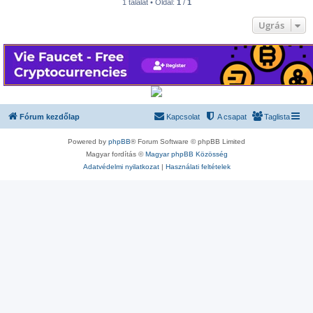
1 találat • Oldal:
1
/
1
Ugrás
Fórum kezdőlap
Kapcsolat
A csapat
Taglista
Powered by
phpBB
® Forum Software © phpBB Limited
Magyar fordítás ©
Magyar phpBB Közösség
Adatvédelmi nyilatkozat
|
Használati feltételek