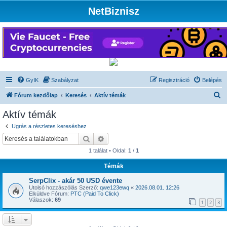
NetBiznisz
GyIK
Szabályzat
Regisztráció
Belépés
K
Fórum kezdőlap
Keresés
Aktív témák
e
Aktív témák
r
Ugrás a részletes kereséshez
e
Keresés
Részletes keresés
s
1 találat • Oldal:
1
/
1
é
Témák
s
SerpClix - akár 50 USD évente
Utolsó hozzászólás Szerző:
qwe123ewq
«
2026.08.01. 12:26
Elküldve Fórum:
PTC (Paid To Click)
Válaszok:
69
1
2
3