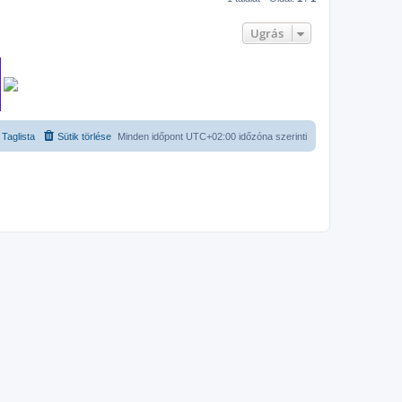
Ugrás
Taglista
Sütik törlése
Minden időpont
UTC+02:00
időzóna szerinti