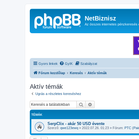
NetBiznisz
Az összes internetes pénzkeresés 
Gyors linkek
GyIK
Szabályzat
Fórum kezdőlap
Keresés
Aktív témák
Aktív témák
Ugrás a részletes kereséshez
Keresés
Részletes keresés
TÉMÁK
SerpClix - akár 50 USD évente
Szerző:
qwe123ewq
»
2022.07.26. 01:23
» Fórum:
PTC (Paid