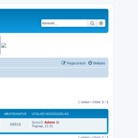
Keresés
Részletes keresés
Regisztráció
Belépés
1 találat • Oldal:
1
/
1
MEGTEKINTVE
UTOLSÓ HOZZÁSZÓLÁS
Szerző:
Admin
69916
Tegnap, 21:31
1 találat • Oldal:
1
/
1