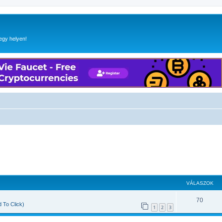
egy helyen!
VÁLASZOK
70
 To Click)
1
2
3