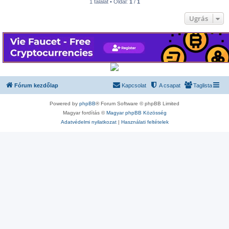
1 találat • Oldal:
1
/
1
Ugrás
Fórum kezdőlap
Kapcsolat
A csapat
Taglista
Powered by
phpBB
® Forum Software © phpBB Limited
Magyar fordítás ©
Magyar phpBB Közösség
Adatvédelmi nyilatkozat
|
Használati feltételek