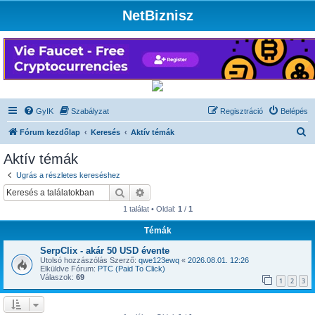
NetBiznisz
GyIK
Szabályzat
Regisztráció
Belépés
K
Fórum kezdőlap
Keresés
Aktív témák
e
Aktív témák
r
Ugrás a részletes kereséshez
e
Keresés
Részletes keresés
s
1 találat • Oldal:
1
/
1
é
Témák
s
SerpClix - akár 50 USD évente
Utolsó hozzászólás Szerző:
qwe123ewq
«
2026.08.01. 12:26
Elküldve Fórum:
PTC (Paid To Click)
Válaszok:
69
1
2
3