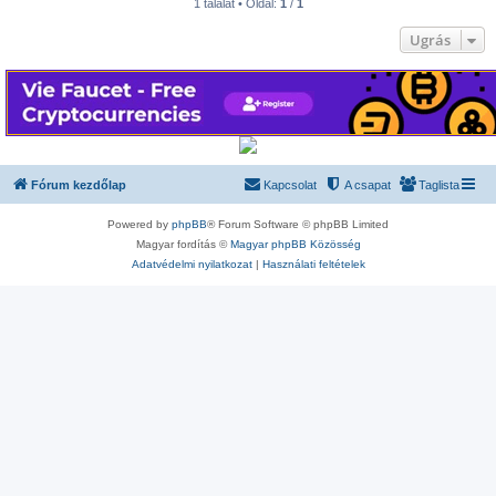
1 találat • Oldal:
1
/
1
Ugrás
Fórum kezdőlap
Kapcsolat
A csapat
Taglista
Powered by
phpBB
® Forum Software © phpBB Limited
Magyar fordítás ©
Magyar phpBB Közösség
Adatvédelmi nyilatkozat
|
Használati feltételek