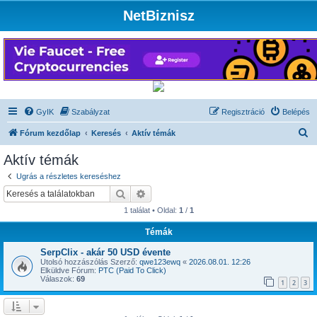
NetBiznisz
GyIK
Szabályzat
Regisztráció
Belépés
K
Fórum kezdőlap
Keresés
Aktív témák
e
Aktív témák
r
Ugrás a részletes kereséshez
e
Keresés
Részletes keresés
s
1 találat • Oldal:
1
/
1
é
Témák
s
SerpClix - akár 50 USD évente
Utolsó hozzászólás Szerző:
qwe123ewq
«
2026.08.01. 12:26
Elküldve Fórum:
PTC (Paid To Click)
Válaszok:
69
1
2
3