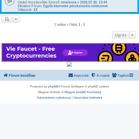
Utolsó hozzászólás Szerző:
mrarizona
«
2026.07.30. 13:44
Elküldve Fórum:
Egyéb internetes pénzkeresési módszerek
Válaszok:
13
2 találat • Oldal:
1
/
1
Ugrás
Fórum kezdőlap
Kapcsolat
A csapat
Taglista
Powered by
phpBB
® Forum Software © phpBB Limited
Magyar fordítás ©
Magyar phpBB Közösség
Adatvédelmi nyilatkozat
|
Használati feltételek