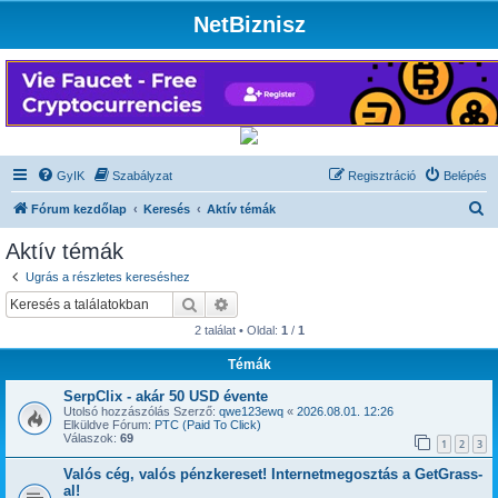
NetBiznisz
GyIK
Szabályzat
Regisztráció
Belépés
K
Fórum kezdőlap
Keresés
Aktív témák
e
Aktív témák
r
Ugrás a részletes kereséshez
e
Keresés
Részletes keresés
s
2 találat • Oldal:
1
/
1
é
Témák
s
SerpClix - akár 50 USD évente
Utolsó hozzászólás Szerző:
qwe123ewq
«
2026.08.01. 12:26
Elküldve Fórum:
PTC (Paid To Click)
Válaszok:
69
1
2
3
Valós cég, valós pénzkereset! Internetmegosztás a GetGrass-
al!