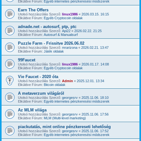
Elküldve Fórum:
Egyéb internetes pénzkeresési módszerek
Earn The Offers
Utolsó hozzászólás Szerző:
linux1986
«
2026.03.15. 16:15
Elküldve Fórum:
Egyéb Cryptocoin oldalak
adnade.net - autosurf, ptp, ptc
Utolsó hozzászólás Szerző:
Api22
«
2026.02.22. 21:25
Elküldve Fórum:
Autosurf & Manualsurf
Puzzle Farm - Frissitve 2026.06.02
Utolsó hozzászólás Szerző:
mrarizona
«
2026.02.21. 13:47
Elküldve Fórum:
Játék oldalak
99Faucet
Utolsó hozzászólás Szerző:
linux1986
«
2026.01.17. 14:08
Elküldve Fórum:
Egyéb Cryptocoin oldalak
Vie Faucet - 2020 óta
Utolsó hozzászólás Szerző:
Admin
«
2025.12.01. 13:34
Elküldve Fórum:
Bitcoin oldalak
A metaverzum világáról
Utolsó hozzászólás Szerző:
georgesrv
«
2025.11.06. 18:10
Elküldve Fórum:
Egyéb internetes pénzkeresési módszerek
Az MLM világa
Utolsó hozzászólás Szerző:
georgesrv
«
2025.11.06. 17:56
Elküldve Fórum:
MLM (Multi-level marketing)
piackutatás, mint online pénzkereseti lehetőség
Utolsó hozzászólás Szerző:
georgesrv
«
2025.11.06. 17:52
Elküldve Fórum:
Egyéb internetes pénzkeresési módszerek