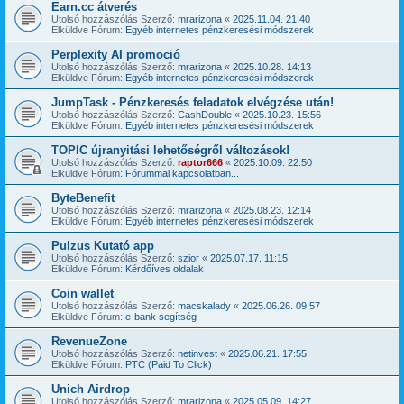
Earn.cc átverés
Utolsó hozzászólás Szerző:
mrarizona
«
2025.11.04. 21:40
Elküldve Fórum:
Egyéb internetes pénzkeresési módszerek
Perplexity AI promoció
Utolsó hozzászólás Szerző:
mrarizona
«
2025.10.28. 14:13
Elküldve Fórum:
Egyéb internetes pénzkeresési módszerek
JumpTask - Pénzkeresés feladatok elvégzése után!
Utolsó hozzászólás Szerző:
CashDouble
«
2025.10.23. 15:56
Elküldve Fórum:
Egyéb internetes pénzkeresési módszerek
TOPIC újranyitási lehetőségről változások!
Utolsó hozzászólás Szerző:
raptor666
«
2025.10.09. 22:50
Elküldve Fórum:
Fórummal kapcsolatban...
ByteBenefit
Utolsó hozzászólás Szerző:
mrarizona
«
2025.08.23. 12:14
Elküldve Fórum:
Egyéb internetes pénzkeresési módszerek
Pulzus Kutató app
Utolsó hozzászólás Szerző:
szior
«
2025.07.17. 11:15
Elküldve Fórum:
Kérdőíves oldalak
Coin wallet
Utolsó hozzászólás Szerző:
macskalady
«
2025.06.26. 09:57
Elküldve Fórum:
e-bank segítség
RevenueZone
Utolsó hozzászólás Szerző:
netinvest
«
2025.06.21. 17:55
Elküldve Fórum:
PTC (Paid To Click)
Unich Airdrop
Utolsó hozzászólás Szerző:
mrarizona
«
2025.05.09. 14:27