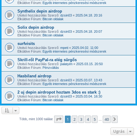
Elküldve Fórum:
Egyéb internetes pénzkeresési módszerek
Synthelix depin airdrop
Utolsó hozzászólás Szerző:
dzsin03
«
2025.04.18. 20:16
Elküldve Fórum:
Bitcoin oldalak
Solix depin airdrop
Utolsó hozzászólás Szerző:
dzsin03
«
2025.04.18. 20:07
Elküldve Fórum:
Bitcoin oldalak
surfvisits
Utolsó hozzászólás Szerző:
mpeti
«
2025.04.02. 11:00
Elküldve Fórum:
Egyéb internetes pénzkeresési módszerek
Skrill-ről PayPal-ra elég sürgős
Utolsó hozzászólás Szerző:
palatyim
«
2025.03.15. 20:50
Elküldve Fórum:
Pénzváltás
Hasbiland airdrop
Utolsó hozzászólás Szerző:
dzsin03
«
2025.03.07. 13:43
Elküldve Fórum:
Egyéb internetes pénzkeresési módszerek
2 uj depin airdropot hoztam 3dos es stark :)
Utolsó hozzászólás Szerző:
dzsin03
«
2025.03.04. 16:30
Elküldve Fórum:
Bitcoin oldalak
Oldal:
1
/
40
1
2
3
4
5
40
Következ
Több, mint 1000 találat
…
Ugrás