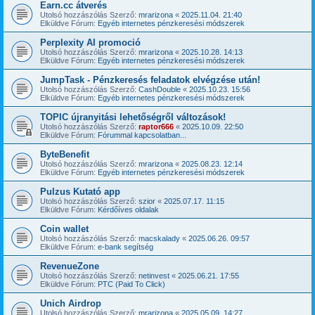
Earn.cc átverés
Utolsó hozzászólás Szerző:
mrarizona
«
2025.11.04. 21:40
Elküldve Fórum:
Egyéb internetes pénzkeresési módszerek
Perplexity AI promoció
Utolsó hozzászólás Szerző:
mrarizona
«
2025.10.28. 14:13
Elküldve Fórum:
Egyéb internetes pénzkeresési módszerek
JumpTask - Pénzkeresés feladatok elvégzése után!
Utolsó hozzászólás Szerző:
CashDouble
«
2025.10.23. 15:56
Elküldve Fórum:
Egyéb internetes pénzkeresési módszerek
TOPIC újranyitási lehetőségről változások!
Utolsó hozzászólás Szerző:
raptor666
«
2025.10.09. 22:50
Elküldve Fórum:
Fórummal kapcsolatban...
ByteBenefit
Utolsó hozzászólás Szerző:
mrarizona
«
2025.08.23. 12:14
Elküldve Fórum:
Egyéb internetes pénzkeresési módszerek
Pulzus Kutató app
Utolsó hozzászólás Szerző:
szior
«
2025.07.17. 11:15
Elküldve Fórum:
Kérdőíves oldalak
Coin wallet
Utolsó hozzászólás Szerző:
macskalady
«
2025.06.26. 09:57
Elküldve Fórum:
e-bank segítség
RevenueZone
Utolsó hozzászólás Szerző:
netinvest
«
2025.06.21. 17:55
Elküldve Fórum:
PTC (Paid To Click)
Unich Airdrop
Utolsó hozzászólás Szerző:
mrarizona
«
2025.05.09. 14:27