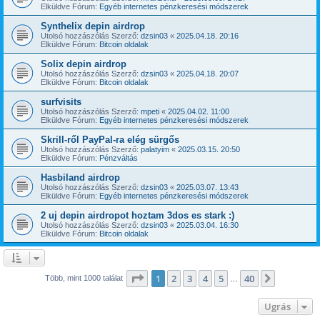
Elküldve Fórum:
Egyéb internetes pénzkeresési módszerek
Synthelix depin airdrop
Utolsó hozzászólás Szerző:
dzsin03
«
2025.04.18. 20:16
Elküldve Fórum:
Bitcoin oldalak
Solix depin airdrop
Utolsó hozzászólás Szerző:
dzsin03
«
2025.04.18. 20:07
Elküldve Fórum:
Bitcoin oldalak
surfvisits
Utolsó hozzászólás Szerző:
mpeti
«
2025.04.02. 11:00
Elküldve Fórum:
Egyéb internetes pénzkeresési módszerek
Skrill-ről PayPal-ra elég sürgős
Utolsó hozzászólás Szerző:
palatyim
«
2025.03.15. 20:50
Elküldve Fórum:
Pénzváltás
Hasbiland airdrop
Utolsó hozzászólás Szerző:
dzsin03
«
2025.03.07. 13:43
Elküldve Fórum:
Egyéb internetes pénzkeresési módszerek
2 uj depin airdropot hoztam 3dos es stark :)
Utolsó hozzászólás Szerző:
dzsin03
«
2025.03.04. 16:30
Elküldve Fórum:
Bitcoin oldalak
Oldal:
1
/
40
1
2
3
4
5
40
Következ
Több, mint 1000 találat
…
Ugrás