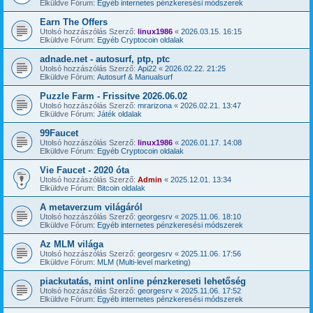
Elküldve Fórum:
Egyéb internetes pénzkeresési módszerek
Earn The Offers
Utolsó hozzászólás Szerző:
linux1986
«
2026.03.15. 16:15
Elküldve Fórum:
Egyéb Cryptocoin oldalak
adnade.net - autosurf, ptp, ptc
Utolsó hozzászólás Szerző:
Api22
«
2026.02.22. 21:25
Elküldve Fórum:
Autosurf & Manualsurf
Puzzle Farm - Frissitve 2026.06.02
Utolsó hozzászólás Szerző:
mrarizona
«
2026.02.21. 13:47
Elküldve Fórum:
Játék oldalak
99Faucet
Utolsó hozzászólás Szerző:
linux1986
«
2026.01.17. 14:08
Elküldve Fórum:
Egyéb Cryptocoin oldalak
Vie Faucet - 2020 óta
Utolsó hozzászólás Szerző:
Admin
«
2025.12.01. 13:34
Elküldve Fórum:
Bitcoin oldalak
A metaverzum világáról
Utolsó hozzászólás Szerző:
georgesrv
«
2025.11.06. 18:10
Elküldve Fórum:
Egyéb internetes pénzkeresési módszerek
Az MLM világa
Utolsó hozzászólás Szerző:
georgesrv
«
2025.11.06. 17:56
Elküldve Fórum:
MLM (Multi-level marketing)
piackutatás, mint online pénzkereseti lehetőség
Utolsó hozzászólás Szerző:
georgesrv
«
2025.11.06. 17:52
Elküldve Fórum:
Egyéb internetes pénzkeresési módszerek