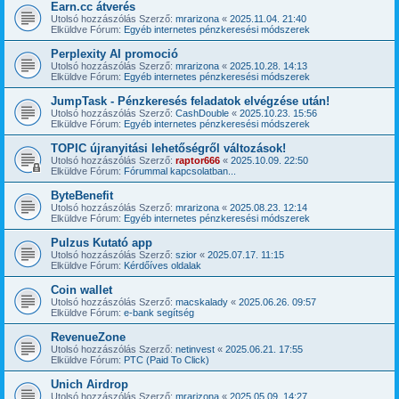
Earn.cc átverés
Utolsó hozzászólás Szerző:
mrarizona
«
2025.11.04. 21:40
Elküldve Fórum:
Egyéb internetes pénzkeresési módszerek
Perplexity AI promoció
Utolsó hozzászólás Szerző:
mrarizona
«
2025.10.28. 14:13
Elküldve Fórum:
Egyéb internetes pénzkeresési módszerek
JumpTask - Pénzkeresés feladatok elvégzése után!
Utolsó hozzászólás Szerző:
CashDouble
«
2025.10.23. 15:56
Elküldve Fórum:
Egyéb internetes pénzkeresési módszerek
TOPIC újranyitási lehetőségről változások!
Utolsó hozzászólás Szerző:
raptor666
«
2025.10.09. 22:50
Elküldve Fórum:
Fórummal kapcsolatban...
ByteBenefit
Utolsó hozzászólás Szerző:
mrarizona
«
2025.08.23. 12:14
Elküldve Fórum:
Egyéb internetes pénzkeresési módszerek
Pulzus Kutató app
Utolsó hozzászólás Szerző:
szior
«
2025.07.17. 11:15
Elküldve Fórum:
Kérdőíves oldalak
Coin wallet
Utolsó hozzászólás Szerző:
macskalady
«
2025.06.26. 09:57
Elküldve Fórum:
e-bank segítség
RevenueZone
Utolsó hozzászólás Szerző:
netinvest
«
2025.06.21. 17:55
Elküldve Fórum:
PTC (Paid To Click)
Unich Airdrop
Utolsó hozzászólás Szerző:
mrarizona
«
2025.05.09. 14:27