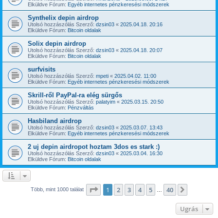
Elküldve Fórum:
Egyéb internetes pénzkeresési módszerek
Synthelix depin airdrop
Utolsó hozzászólás Szerző:
dzsin03
«
2025.04.18. 20:16
Elküldve Fórum:
Bitcoin oldalak
Solix depin airdrop
Utolsó hozzászólás Szerző:
dzsin03
«
2025.04.18. 20:07
Elküldve Fórum:
Bitcoin oldalak
surfvisits
Utolsó hozzászólás Szerző:
mpeti
«
2025.04.02. 11:00
Elküldve Fórum:
Egyéb internetes pénzkeresési módszerek
Skrill-ről PayPal-ra elég sürgős
Utolsó hozzászólás Szerző:
palatyim
«
2025.03.15. 20:50
Elküldve Fórum:
Pénzváltás
Hasbiland airdrop
Utolsó hozzászólás Szerző:
dzsin03
«
2025.03.07. 13:43
Elküldve Fórum:
Egyéb internetes pénzkeresési módszerek
2 uj depin airdropot hoztam 3dos es stark :)
Utolsó hozzászólás Szerző:
dzsin03
«
2025.03.04. 16:30
Elküldve Fórum:
Bitcoin oldalak
Oldal:
1
/
40
1
2
3
4
5
40
Következ
Több, mint 1000 találat
…
Ugrás