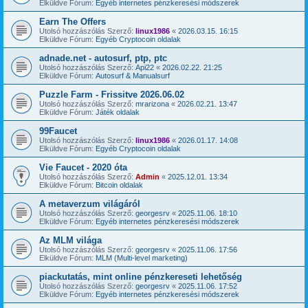
Elküldve Fórum:
Egyéb internetes pénzkeresési módszerek
Earn The Offers
Utolsó hozzászólás Szerző:
linux1986
«
2026.03.15. 16:15
Elküldve Fórum:
Egyéb Cryptocoin oldalak
adnade.net - autosurf, ptp, ptc
Utolsó hozzászólás Szerző:
Api22
«
2026.02.22. 21:25
Elküldve Fórum:
Autosurf & Manualsurf
Puzzle Farm - Frissitve 2026.06.02
Utolsó hozzászólás Szerző:
mrarizona
«
2026.02.21. 13:47
Elküldve Fórum:
Játék oldalak
99Faucet
Utolsó hozzászólás Szerző:
linux1986
«
2026.01.17. 14:08
Elküldve Fórum:
Egyéb Cryptocoin oldalak
Vie Faucet - 2020 óta
Utolsó hozzászólás Szerző:
Admin
«
2025.12.01. 13:34
Elküldve Fórum:
Bitcoin oldalak
A metaverzum világáról
Utolsó hozzászólás Szerző:
georgesrv
«
2025.11.06. 18:10
Elküldve Fórum:
Egyéb internetes pénzkeresési módszerek
Az MLM világa
Utolsó hozzászólás Szerző:
georgesrv
«
2025.11.06. 17:56
Elküldve Fórum:
MLM (Multi-level marketing)
piackutatás, mint online pénzkereseti lehetőség
Utolsó hozzászólás Szerző:
georgesrv
«
2025.11.06. 17:52
Elküldve Fórum:
Egyéb internetes pénzkeresési módszerek