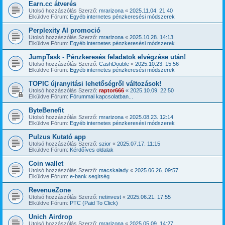
Earn.cc átverés
Utolsó hozzászólás Szerző:
mrarizona
«
2025.11.04. 21:40
Elküldve Fórum:
Egyéb internetes pénzkeresési módszerek
Perplexity AI promoció
Utolsó hozzászólás Szerző:
mrarizona
«
2025.10.28. 14:13
Elküldve Fórum:
Egyéb internetes pénzkeresési módszerek
JumpTask - Pénzkeresés feladatok elvégzése után!
Utolsó hozzászólás Szerző:
CashDouble
«
2025.10.23. 15:56
Elküldve Fórum:
Egyéb internetes pénzkeresési módszerek
TOPIC újranyitási lehetőségről változások!
Utolsó hozzászólás Szerző:
raptor666
«
2025.10.09. 22:50
Elküldve Fórum:
Fórummal kapcsolatban...
ByteBenefit
Utolsó hozzászólás Szerző:
mrarizona
«
2025.08.23. 12:14
Elküldve Fórum:
Egyéb internetes pénzkeresési módszerek
Pulzus Kutató app
Utolsó hozzászólás Szerző:
szior
«
2025.07.17. 11:15
Elküldve Fórum:
Kérdőíves oldalak
Coin wallet
Utolsó hozzászólás Szerző:
macskalady
«
2025.06.26. 09:57
Elküldve Fórum:
e-bank segítség
RevenueZone
Utolsó hozzászólás Szerző:
netinvest
«
2025.06.21. 17:55
Elküldve Fórum:
PTC (Paid To Click)
Unich Airdrop
Utolsó hozzászólás Szerző:
mrarizona
«
2025.05.09. 14:27