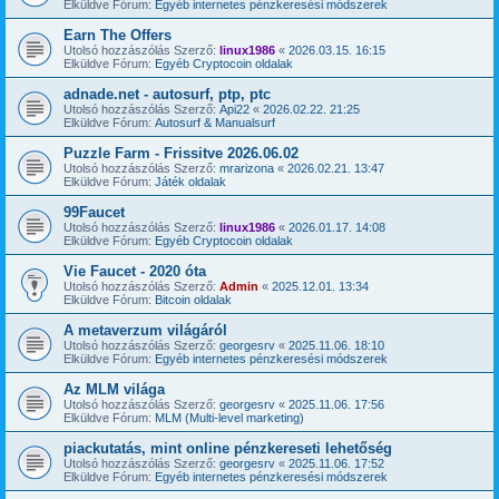
Elküldve Fórum:
Egyéb internetes pénzkeresési módszerek
Earn The Offers
Utolsó hozzászólás Szerző:
linux1986
«
2026.03.15. 16:15
Elküldve Fórum:
Egyéb Cryptocoin oldalak
adnade.net - autosurf, ptp, ptc
Utolsó hozzászólás Szerző:
Api22
«
2026.02.22. 21:25
Elküldve Fórum:
Autosurf & Manualsurf
Puzzle Farm - Frissitve 2026.06.02
Utolsó hozzászólás Szerző:
mrarizona
«
2026.02.21. 13:47
Elküldve Fórum:
Játék oldalak
99Faucet
Utolsó hozzászólás Szerző:
linux1986
«
2026.01.17. 14:08
Elküldve Fórum:
Egyéb Cryptocoin oldalak
Vie Faucet - 2020 óta
Utolsó hozzászólás Szerző:
Admin
«
2025.12.01. 13:34
Elküldve Fórum:
Bitcoin oldalak
A metaverzum világáról
Utolsó hozzászólás Szerző:
georgesrv
«
2025.11.06. 18:10
Elküldve Fórum:
Egyéb internetes pénzkeresési módszerek
Az MLM világa
Utolsó hozzászólás Szerző:
georgesrv
«
2025.11.06. 17:56
Elküldve Fórum:
MLM (Multi-level marketing)
piackutatás, mint online pénzkereseti lehetőség
Utolsó hozzászólás Szerző:
georgesrv
«
2025.11.06. 17:52
Elküldve Fórum:
Egyéb internetes pénzkeresési módszerek