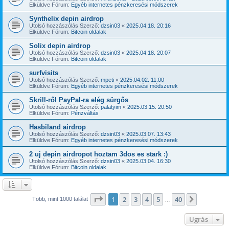
Elküldve Fórum:
Egyéb internetes pénzkeresési módszerek
Synthelix depin airdrop
Utolsó hozzászólás Szerző:
dzsin03
«
2025.04.18. 20:16
Elküldve Fórum:
Bitcoin oldalak
Solix depin airdrop
Utolsó hozzászólás Szerző:
dzsin03
«
2025.04.18. 20:07
Elküldve Fórum:
Bitcoin oldalak
surfvisits
Utolsó hozzászólás Szerző:
mpeti
«
2025.04.02. 11:00
Elküldve Fórum:
Egyéb internetes pénzkeresési módszerek
Skrill-ről PayPal-ra elég sürgős
Utolsó hozzászólás Szerző:
palatyim
«
2025.03.15. 20:50
Elküldve Fórum:
Pénzváltás
Hasbiland airdrop
Utolsó hozzászólás Szerző:
dzsin03
«
2025.03.07. 13:43
Elküldve Fórum:
Egyéb internetes pénzkeresési módszerek
2 uj depin airdropot hoztam 3dos es stark :)
Utolsó hozzászólás Szerző:
dzsin03
«
2025.03.04. 16:30
Elküldve Fórum:
Bitcoin oldalak
Oldal:
1
/
40
1
2
3
4
5
40
Következ
Több, mint 1000 találat
…
Ugrás