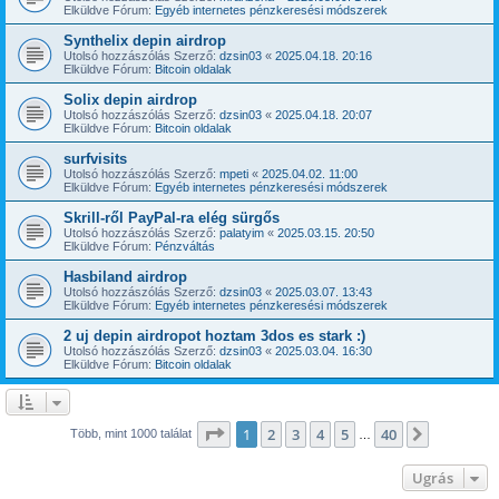
Elküldve Fórum:
Egyéb internetes pénzkeresési módszerek
Synthelix depin airdrop
Utolsó hozzászólás Szerző:
dzsin03
«
2025.04.18. 20:16
Elküldve Fórum:
Bitcoin oldalak
Solix depin airdrop
Utolsó hozzászólás Szerző:
dzsin03
«
2025.04.18. 20:07
Elküldve Fórum:
Bitcoin oldalak
surfvisits
Utolsó hozzászólás Szerző:
mpeti
«
2025.04.02. 11:00
Elküldve Fórum:
Egyéb internetes pénzkeresési módszerek
Skrill-ről PayPal-ra elég sürgős
Utolsó hozzászólás Szerző:
palatyim
«
2025.03.15. 20:50
Elküldve Fórum:
Pénzváltás
Hasbiland airdrop
Utolsó hozzászólás Szerző:
dzsin03
«
2025.03.07. 13:43
Elküldve Fórum:
Egyéb internetes pénzkeresési módszerek
2 uj depin airdropot hoztam 3dos es stark :)
Utolsó hozzászólás Szerző:
dzsin03
«
2025.03.04. 16:30
Elküldve Fórum:
Bitcoin oldalak
Oldal:
1
/
40
1
2
3
4
5
40
Következ
Több, mint 1000 találat
…
Ugrás