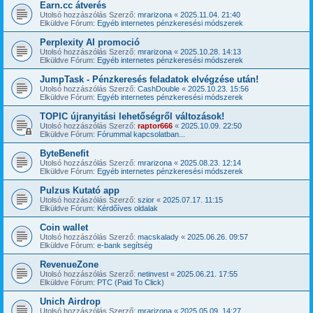
Earn.cc átverés
Utolsó hozzászólás Szerző:
mrarizona
«
2025.11.04. 21:40
Elküldve Fórum:
Egyéb internetes pénzkeresési módszerek
Perplexity AI promoció
Utolsó hozzászólás Szerző:
mrarizona
«
2025.10.28. 14:13
Elküldve Fórum:
Egyéb internetes pénzkeresési módszerek
JumpTask - Pénzkeresés feladatok elvégzése után!
Utolsó hozzászólás Szerző:
CashDouble
«
2025.10.23. 15:56
Elküldve Fórum:
Egyéb internetes pénzkeresési módszerek
TOPIC újranyitási lehetőségről változások!
Utolsó hozzászólás Szerző:
raptor666
«
2025.10.09. 22:50
Elküldve Fórum:
Fórummal kapcsolatban...
ByteBenefit
Utolsó hozzászólás Szerző:
mrarizona
«
2025.08.23. 12:14
Elküldve Fórum:
Egyéb internetes pénzkeresési módszerek
Pulzus Kutató app
Utolsó hozzászólás Szerző:
szior
«
2025.07.17. 11:15
Elküldve Fórum:
Kérdőíves oldalak
Coin wallet
Utolsó hozzászólás Szerző:
macskalady
«
2025.06.26. 09:57
Elküldve Fórum:
e-bank segítség
RevenueZone
Utolsó hozzászólás Szerző:
netinvest
«
2025.06.21. 17:55
Elküldve Fórum:
PTC (Paid To Click)
Unich Airdrop
Utolsó hozzászólás Szerző:
mrarizona
«
2025.05.09. 14:27