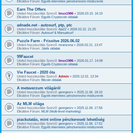
Elküldve Fórum:
Egyéb internetes pénzkeresési módszerek
Earn The Offers
Utolsó hozzászólás Szerző:
linux1986
«
2026.03.15. 16:15
Elküldve Fórum:
Egyéb Cryptocoin oldalak
adnade.net - autosurf, ptp, ptc
Utolsó hozzászólás Szerző:
Api22
«
2026.02.22. 21:25
Elküldve Fórum:
Autosurf & Manualsurf
Puzzle Farm - Frissitve 2026.06.02
Utolsó hozzászólás Szerző:
mrarizona
«
2026.02.21. 13:47
Elküldve Fórum:
Játék oldalak
99Faucet
Utolsó hozzászólás Szerző:
linux1986
«
2026.01.17. 14:08
Elküldve Fórum:
Egyéb Cryptocoin oldalak
Vie Faucet - 2020 óta
Utolsó hozzászólás Szerző:
Admin
«
2025.12.01. 13:34
Elküldve Fórum:
Bitcoin oldalak
A metaverzum világáról
Utolsó hozzászólás Szerző:
georgesrv
«
2025.11.06. 18:10
Elküldve Fórum:
Egyéb internetes pénzkeresési módszerek
Az MLM világa
Utolsó hozzászólás Szerző:
georgesrv
«
2025.11.06. 17:56
Elküldve Fórum:
MLM (Multi-level marketing)
piackutatás, mint online pénzkereseti lehetőség
Utolsó hozzászólás Szerző:
georgesrv
«
2025.11.06. 17:52
Elküldve Fórum:
Egyéb internetes pénzkeresési módszerek