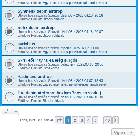
Elküldve Fórum:
Egyéb internetes pénzkeresési módszerek
Synthelix depin airdrop
Utolsó hozzászólás Szerző:
dzsin03
«
2025.04.18. 20:16
Elküldve Fórum:
Bitcoin oldalak
Solix depin airdrop
Utolsó hozzászólás Szerző:
dzsin03
«
2025.04.18. 20:07
Elküldve Fórum:
Bitcoin oldalak
surfvisits
Utolsó hozzászólás Szerző:
mpeti
«
2025.04.02. 11:00
Elküldve Fórum:
Egyéb internetes pénzkeresési módszerek
Skrill-ről PayPal-ra elég sürgős
Utolsó hozzászólás Szerző:
palatyim
«
2025.03.15. 20:50
Elküldve Fórum:
Pénzváltás
Hasbiland airdrop
Utolsó hozzászólás Szerző:
dzsin03
«
2025.03.07. 13:43
Elküldve Fórum:
Egyéb internetes pénzkeresési módszerek
2 uj depin airdropot hoztam 3dos es stark :)
Utolsó hozzászólás Szerző:
dzsin03
«
2025.03.04. 16:30
Elküldve Fórum:
Bitcoin oldalak
Oldal:
1
/
40
1
2
3
4
5
40
Következ
Több, mint 1000 találat
…
Ugrás