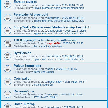
Earn.cc átverés
Utolsó hozzászólás Szerző:
mrarizona
«
2025.11.04. 21:40
Elküldve Fórum:
Egyéb internetes pénzkeresési módszerek
Perplexity AI promoció
Utolsó hozzászólás Szerző:
mrarizona
«
2025.10.28. 14:13
Elküldve Fórum:
Egyéb internetes pénzkeresési módszerek
JumpTask - Pénzkeresés feladatok elvégzése után!
Utolsó hozzászólás Szerző:
CashDouble
«
2025.10.23. 15:56
Elküldve Fórum:
Egyéb internetes pénzkeresési módszerek
TOPIC újranyitási lehetőségről változások!
Utolsó hozzászólás Szerző:
raptor666
«
2025.10.09. 22:50
Elküldve Fórum:
Fórummal kapcsolatban...
ByteBenefit
Utolsó hozzászólás Szerző:
mrarizona
«
2025.08.23. 12:14
Elküldve Fórum:
Egyéb internetes pénzkeresési módszerek
Pulzus Kutató app
Utolsó hozzászólás Szerző:
szior
«
2025.07.17. 11:15
Elküldve Fórum:
Kérdőíves oldalak
Coin wallet
Utolsó hozzászólás Szerző:
macskalady
«
2025.06.26. 09:57
Elküldve Fórum:
e-bank segítség
RevenueZone
Utolsó hozzászólás Szerző:
netinvest
«
2025.06.21. 17:55
Elküldve Fórum:
PTC (Paid To Click)
Unich Airdrop
Utolsó hozzászólás Szerző:
mrarizona
«
2025.05.09. 14:27