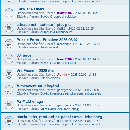
Elküldve Fórum:
Egyéb internetes pénzkeresési módszerek
Earn The Offers
Utolsó hozzászólás Szerző:
linux1986
«
2026.03.15. 16:15
Elküldve Fórum:
Egyéb Cryptocoin oldalak
adnade.net - autosurf, ptp, ptc
Utolsó hozzászólás Szerző:
Api22
«
2026.02.22. 21:25
Elküldve Fórum:
Autosurf & Manualsurf
Puzzle Farm - Frissitve 2026.06.02
Utolsó hozzászólás Szerző:
mrarizona
«
2026.02.21. 13:47
Elküldve Fórum:
Játék oldalak
99Faucet
Utolsó hozzászólás Szerző:
linux1986
«
2026.01.17. 14:08
Elküldve Fórum:
Egyéb Cryptocoin oldalak
Vie Faucet - 2020 óta
Utolsó hozzászólás Szerző:
Admin
«
2025.12.01. 13:34
Elküldve Fórum:
Bitcoin oldalak
A metaverzum világáról
Utolsó hozzászólás Szerző:
georgesrv
«
2025.11.06. 18:10
Elküldve Fórum:
Egyéb internetes pénzkeresési módszerek
Az MLM világa
Utolsó hozzászólás Szerző:
georgesrv
«
2025.11.06. 17:56
Elküldve Fórum:
MLM (Multi-level marketing)
piackutatás, mint online pénzkereseti lehetőség
Utolsó hozzászólás Szerző:
georgesrv
«
2025.11.06. 17:52
Elküldve Fórum:
Egyéb internetes pénzkeresési módszerek