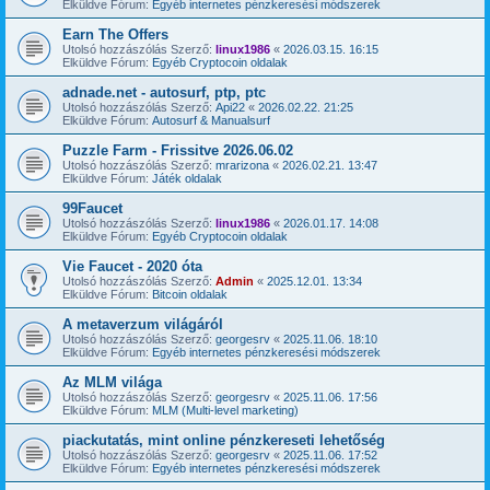
Elküldve Fórum:
Egyéb internetes pénzkeresési módszerek
Earn The Offers
Utolsó hozzászólás Szerző:
linux1986
«
2026.03.15. 16:15
Elküldve Fórum:
Egyéb Cryptocoin oldalak
adnade.net - autosurf, ptp, ptc
Utolsó hozzászólás Szerző:
Api22
«
2026.02.22. 21:25
Elküldve Fórum:
Autosurf & Manualsurf
Puzzle Farm - Frissitve 2026.06.02
Utolsó hozzászólás Szerző:
mrarizona
«
2026.02.21. 13:47
Elküldve Fórum:
Játék oldalak
99Faucet
Utolsó hozzászólás Szerző:
linux1986
«
2026.01.17. 14:08
Elküldve Fórum:
Egyéb Cryptocoin oldalak
Vie Faucet - 2020 óta
Utolsó hozzászólás Szerző:
Admin
«
2025.12.01. 13:34
Elküldve Fórum:
Bitcoin oldalak
A metaverzum világáról
Utolsó hozzászólás Szerző:
georgesrv
«
2025.11.06. 18:10
Elküldve Fórum:
Egyéb internetes pénzkeresési módszerek
Az MLM világa
Utolsó hozzászólás Szerző:
georgesrv
«
2025.11.06. 17:56
Elküldve Fórum:
MLM (Multi-level marketing)
piackutatás, mint online pénzkereseti lehetőség
Utolsó hozzászólás Szerző:
georgesrv
«
2025.11.06. 17:52
Elküldve Fórum:
Egyéb internetes pénzkeresési módszerek