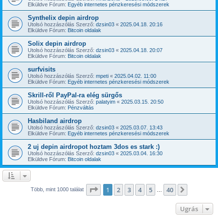
Elküldve Fórum:
Egyéb internetes pénzkeresési módszerek
Synthelix depin airdrop
Utolsó hozzászólás Szerző:
dzsin03
«
2025.04.18. 20:16
Elküldve Fórum:
Bitcoin oldalak
Solix depin airdrop
Utolsó hozzászólás Szerző:
dzsin03
«
2025.04.18. 20:07
Elküldve Fórum:
Bitcoin oldalak
surfvisits
Utolsó hozzászólás Szerző:
mpeti
«
2025.04.02. 11:00
Elküldve Fórum:
Egyéb internetes pénzkeresési módszerek
Skrill-ről PayPal-ra elég sürgős
Utolsó hozzászólás Szerző:
palatyim
«
2025.03.15. 20:50
Elküldve Fórum:
Pénzváltás
Hasbiland airdrop
Utolsó hozzászólás Szerző:
dzsin03
«
2025.03.07. 13:43
Elküldve Fórum:
Egyéb internetes pénzkeresési módszerek
2 uj depin airdropot hoztam 3dos es stark :)
Utolsó hozzászólás Szerző:
dzsin03
«
2025.03.04. 16:30
Elküldve Fórum:
Bitcoin oldalak
Oldal:
1
/
40
1
2
3
4
5
40
Következ
Több, mint 1000 találat
…
Ugrás