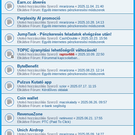
Earn.cc átverés
Utolsó hozzászólás Szerző:
mrarizona
«
2025.11.04. 21:40
Elküldve Fórum:
Egyéb internetes pénzkeresési módszerek
Perplexity AI promoció
Utolsó hozzászólás Szerző:
mrarizona
«
2025.10.28. 14:13
Elküldve Fórum:
Egyéb internetes pénzkeresési módszerek
JumpTask - Pénzkeresés feladatok elvégzése után!
Utolsó hozzászólás Szerző:
CashDouble
«
2025.10.23. 15:56
Elküldve Fórum:
Egyéb internetes pénzkeresési módszerek
TOPIC újranyitási lehetőségről változások!
Utolsó hozzászólás Szerző:
raptor666
«
2025.10.09. 22:50
Elküldve Fórum:
Fórummal kapcsolatban...
ByteBenefit
Utolsó hozzászólás Szerző:
mrarizona
«
2025.08.23. 12:14
Elküldve Fórum:
Egyéb internetes pénzkeresési módszerek
Pulzus Kutató app
Utolsó hozzászólás Szerző:
szior
«
2025.07.17. 11:15
Elküldve Fórum:
Kérdőíves oldalak
Coin wallet
Utolsó hozzászólás Szerző:
macskalady
«
2025.06.26. 09:57
Elküldve Fórum:
e-bank segítség
RevenueZone
Utolsó hozzászólás Szerző:
netinvest
«
2025.06.21. 17:55
Elküldve Fórum:
PTC (Paid To Click)
Unich Airdrop
Utolsó hozzászólás Szerző:
mrarizona
«
2025.05.09. 14:27