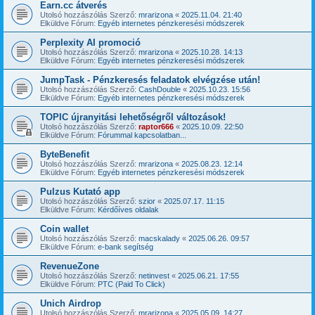
Earn.cc átverés
Utolsó hozzászólás Szerző:
mrarizona
«
2025.11.04. 21:40
Elküldve Fórum:
Egyéb internetes pénzkeresési módszerek
Perplexity AI promoció
Utolsó hozzászólás Szerző:
mrarizona
«
2025.10.28. 14:13
Elküldve Fórum:
Egyéb internetes pénzkeresési módszerek
JumpTask - Pénzkeresés feladatok elvégzése után!
Utolsó hozzászólás Szerző:
CashDouble
«
2025.10.23. 15:56
Elküldve Fórum:
Egyéb internetes pénzkeresési módszerek
TOPIC újranyitási lehetőségről változások!
Utolsó hozzászólás Szerző:
raptor666
«
2025.10.09. 22:50
Elküldve Fórum:
Fórummal kapcsolatban...
ByteBenefit
Utolsó hozzászólás Szerző:
mrarizona
«
2025.08.23. 12:14
Elküldve Fórum:
Egyéb internetes pénzkeresési módszerek
Pulzus Kutató app
Utolsó hozzászólás Szerző:
szior
«
2025.07.17. 11:15
Elküldve Fórum:
Kérdőíves oldalak
Coin wallet
Utolsó hozzászólás Szerző:
macskalady
«
2025.06.26. 09:57
Elküldve Fórum:
e-bank segítség
RevenueZone
Utolsó hozzászólás Szerző:
netinvest
«
2025.06.21. 17:55
Elküldve Fórum:
PTC (Paid To Click)
Unich Airdrop
Utolsó hozzászólás Szerző:
mrarizona
«
2025.05.09. 14:27