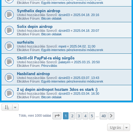
Elküldve Fórum:
Egyéb internetes pénzkeresési módszerek
Synthelix depin airdrop
Utolsó hozzászólás Szerző:
dzsin03
«
2025.04.18. 20:16
Elküldve Fórum:
Bitcoin oldalak
Solix depin airdrop
Utolsó hozzászólás Szerző:
dzsin03
«
2025.04.18. 20:07
Elküldve Fórum:
Bitcoin oldalak
surfvisits
Utolsó hozzászólás Szerző:
mpeti
«
2025.04.02. 11:00
Elküldve Fórum:
Egyéb internetes pénzkeresési módszerek
Skrill-ről PayPal-ra elég sürgős
Utolsó hozzászólás Szerző:
palatyim
«
2025.03.15. 20:50
Elküldve Fórum:
Pénzváltás
Hasbiland airdrop
Utolsó hozzászólás Szerző:
dzsin03
«
2025.03.07. 13:43
Elküldve Fórum:
Egyéb internetes pénzkeresési módszerek
2 uj depin airdropot hoztam 3dos es stark :)
Utolsó hozzászólás Szerző:
dzsin03
«
2025.03.04. 16:30
Elküldve Fórum:
Bitcoin oldalak
Oldal:
1
/
40
1
2
3
4
5
40
Következ
Több, mint 1000 találat
…
Ugrás