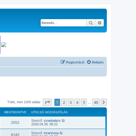
Keresés
Részletes keresés
Regisztráció
Belépés
Oldal:
1
/
40
1
2
3
4
5
40
Következő
Több, mint 1000 találat
…
MEGTEKINTVE
UTOLSÓ HOZZÁSZÓLÁS
Szerző:
szepbalazs
2052
2026.04.28. 08:22
Szerző:
mrarizona
8245