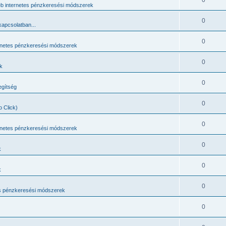
0
b internetes pénzkeresési módszerek
0
apcsolatban...
0
rnetes pénzkeresési módszerek
0
k
0
egítség
0
 Click)
0
rnetes pénzkeresési módszerek
0
k
0
k
0
es pénzkeresési módszerek
0