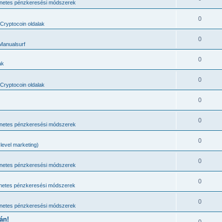
rnetes pénzkeresési módszerek
0
Cryptocoin oldalak
0
Manualsurf
0
ak
0
Cryptocoin oldalak
0
0
rnetes pénzkeresési módszerek
0
level marketing)
0
rnetes pénzkeresési módszerek
0
rnetes pénzkeresési módszerek
0
rnetes pénzkeresési módszerek
án!