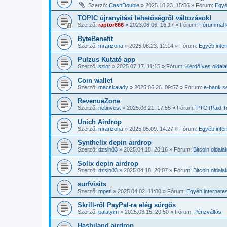
Szerző:
CashDouble
»
2025.10.23. 15:56
» Fórum:
Egyé
TOPIC újranyitási lehetőségről változások!
Szerző:
raptor666
»
2023.06.06. 16:17
» Fórum:
Fórummal k
ByteBenefit
Szerző:
mrarizona
»
2025.08.23. 12:14
» Fórum:
Egyéb inte
Pulzus Kutató app
Szerző:
szior
»
2025.07.17. 11:15
» Fórum:
Kérdőíves oldala
Coin wallet
Szerző:
macskalady
»
2025.06.26. 09:57
» Fórum:
e-bank s
RevenueZone
Szerző:
netinvest
»
2025.06.21. 17:55
» Fórum:
PTC (Paid To
Unich Airdrop
Szerző:
mrarizona
»
2025.05.09. 14:27
» Fórum:
Egyéb inte
Synthelix depin airdrop
Szerző:
dzsin03
»
2025.04.18. 20:16
» Fórum:
Bitcoin oldala
Solix depin airdrop
Szerző:
dzsin03
»
2025.04.18. 20:07
» Fórum:
Bitcoin oldala
surfvisits
Szerző:
mpeti
»
2025.04.02. 11:00
» Fórum:
Egyéb internet
Skrill-ről PayPal-ra elég sürgős
Szerző:
palatyim
»
2025.03.15. 20:50
» Fórum:
Pénzváltás
Hasbiland airdrop