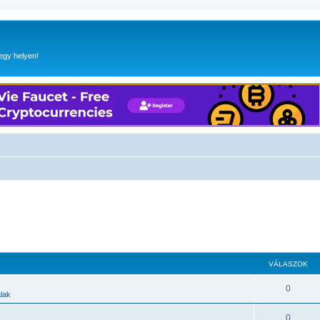
egy helyen!
VÁLASZOK
0
alak
0