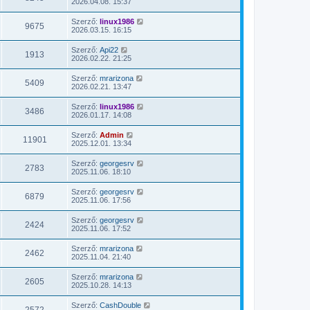
2026.04.08. 15:37
Szerző:
linux1986
9675
2026.03.15. 16:15
Szerző:
Api22
1913
2026.02.22. 21:25
Szerző:
mrarizona
5409
2026.02.21. 13:47
Szerző:
linux1986
3486
2026.01.17. 14:08
Szerző:
Admin
11901
2025.12.01. 13:34
Szerző:
georgesrv
2783
2025.11.06. 18:10
Szerző:
georgesrv
6879
2025.11.06. 17:56
Szerző:
georgesrv
2424
2025.11.06. 17:52
Szerző:
mrarizona
2462
2025.11.04. 21:40
Szerző:
mrarizona
2605
2025.10.28. 14:13
Szerző:
CashDouble