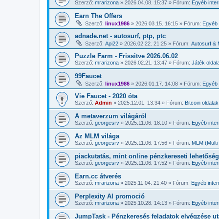
Szerző:
mrarizona
»
2026.04.08. 15:37
» Fórum:
Egyéb inte
Earn The Offers
Szerző:
linux1986
»
2026.03.15. 16:15
» Fórum:
Egyéb 
adnade.net - autosurf, ptp, ptc
Szerző:
Api22
»
2026.02.22. 21:25
» Fórum:
Autosurf & 
Puzzle Farm - Frissitve 2026.06.02
Szerző:
mrarizona
»
2026.02.21. 13:47
» Fórum:
Játék oldal
99Faucet
Szerző:
linux1986
»
2026.01.17. 14:08
» Fórum:
Egyéb 
Vie Faucet - 2020 óta
Szerző:
Admin
»
2025.12.01. 13:34
» Fórum:
Bitcoin oldalak
A metaverzum világáról
Szerző:
georgesrv
»
2025.11.06. 18:10
» Fórum:
Egyéb inte
Az MLM világa
Szerző:
georgesrv
»
2025.11.06. 17:56
» Fórum:
MLM (Multi-
piackutatás, mint online pénzkereseti lehetőség
Szerző:
georgesrv
»
2025.11.06. 17:52
» Fórum:
Egyéb inte
Earn.cc átverés
Szerző:
mrarizona
»
2025.11.04. 21:40
» Fórum:
Egyéb inte
Perplexity AI promoció
Szerző:
mrarizona
»
2025.10.28. 14:13
» Fórum:
Egyéb inte
JumpTask - Pénzkeresés feladatok elvégzése ut