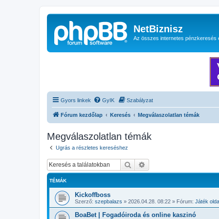
NetBiznisz
Az összes internetes pénzkeresés 
Gyors linkek
GyIK
Szabályzat
Fórum kezdőlap
Keresés
Megválaszolatlan témák
Megválaszolatlan témák
Ugrás a részletes kereséshez
Keresés
Részletes keresés
TÉMÁK
Kickoffboss
Szerző:
szepbalazs
»
2026.04.28. 08:22
» Fórum:
Játék old
BoaBet | Fogadóiroda és online kaszinó