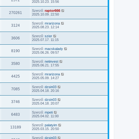
2572
2025.10.23. 15:56
Szerző:
raptor666
270261
2025.10.09. 22:50
Szerző:
mrarizona
3124
2025.08.23. 12:14
Szerző:
szior
3606
2025.07.17. 11:15
Szerző:
macskalady
8190
2025.06.26. 09:57
Szerző:
netinvest
3580
2025.06.21. 17:55
Szerző:
mrarizona
4425
2025.05.09. 14:27
Szerző:
dzsin03
7085
2025.04.18. 20:16
Szerző:
dzsin03
3746
2025.04.18. 20:07
Szerző:
mpeti
6483
2025.04.02. 11:00
Szerző:
palatyim
13189
2025.03.15. 20:50
Szerző:
dzsin03