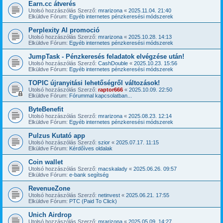
Earn.cc átverés
Utolsó hozzászólás Szerző:
mrarizona
«
2025.11.04. 21:40
Elküldve Fórum:
Egyéb internetes pénzkeresési módszerek
Perplexity AI promoció
Utolsó hozzászólás Szerző:
mrarizona
«
2025.10.28. 14:13
Elküldve Fórum:
Egyéb internetes pénzkeresési módszerek
JumpTask - Pénzkeresés feladatok elvégzése után!
Utolsó hozzászólás Szerző:
CashDouble
«
2025.10.23. 15:56
Elküldve Fórum:
Egyéb internetes pénzkeresési módszerek
TOPIC újranyitási lehetőségről változások!
Utolsó hozzászólás Szerző:
raptor666
«
2025.10.09. 22:50
Elküldve Fórum:
Fórummal kapcsolatban...
ByteBenefit
Utolsó hozzászólás Szerző:
mrarizona
«
2025.08.23. 12:14
Elküldve Fórum:
Egyéb internetes pénzkeresési módszerek
Pulzus Kutató app
Utolsó hozzászólás Szerző:
szior
«
2025.07.17. 11:15
Elküldve Fórum:
Kérdőíves oldalak
Coin wallet
Utolsó hozzászólás Szerző:
macskalady
«
2025.06.26. 09:57
Elküldve Fórum:
e-bank segítség
RevenueZone
Utolsó hozzászólás Szerző:
netinvest
«
2025.06.21. 17:55
Elküldve Fórum:
PTC (Paid To Click)
Unich Airdrop
Utolsó hozzászólás Szerző:
mrarizona
«
2025.05.09. 14:27