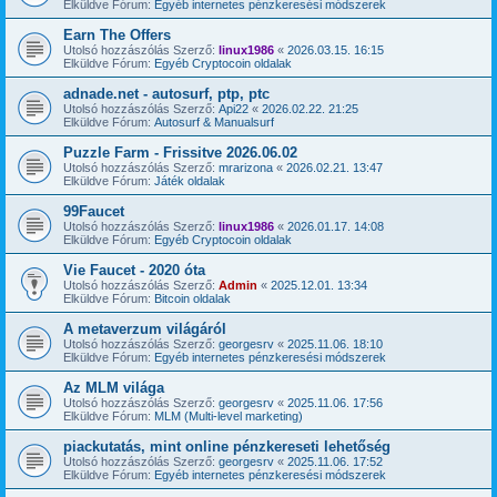
Elküldve Fórum:
Egyéb internetes pénzkeresési módszerek
Earn The Offers
Utolsó hozzászólás Szerző:
linux1986
«
2026.03.15. 16:15
Elküldve Fórum:
Egyéb Cryptocoin oldalak
adnade.net - autosurf, ptp, ptc
Utolsó hozzászólás Szerző:
Api22
«
2026.02.22. 21:25
Elküldve Fórum:
Autosurf & Manualsurf
Puzzle Farm - Frissitve 2026.06.02
Utolsó hozzászólás Szerző:
mrarizona
«
2026.02.21. 13:47
Elküldve Fórum:
Játék oldalak
99Faucet
Utolsó hozzászólás Szerző:
linux1986
«
2026.01.17. 14:08
Elküldve Fórum:
Egyéb Cryptocoin oldalak
Vie Faucet - 2020 óta
Utolsó hozzászólás Szerző:
Admin
«
2025.12.01. 13:34
Elküldve Fórum:
Bitcoin oldalak
A metaverzum világáról
Utolsó hozzászólás Szerző:
georgesrv
«
2025.11.06. 18:10
Elküldve Fórum:
Egyéb internetes pénzkeresési módszerek
Az MLM világa
Utolsó hozzászólás Szerző:
georgesrv
«
2025.11.06. 17:56
Elküldve Fórum:
MLM (Multi-level marketing)
piackutatás, mint online pénzkereseti lehetőség
Utolsó hozzászólás Szerző:
georgesrv
«
2025.11.06. 17:52
Elküldve Fórum:
Egyéb internetes pénzkeresési módszerek