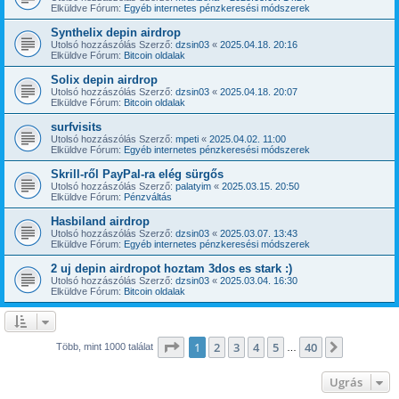
Elküldve Fórum:
Egyéb internetes pénzkeresési módszerek
Synthelix depin airdrop
Utolsó hozzászólás Szerző:
dzsin03
«
2025.04.18. 20:16
Elküldve Fórum:
Bitcoin oldalak
Solix depin airdrop
Utolsó hozzászólás Szerző:
dzsin03
«
2025.04.18. 20:07
Elküldve Fórum:
Bitcoin oldalak
surfvisits
Utolsó hozzászólás Szerző:
mpeti
«
2025.04.02. 11:00
Elküldve Fórum:
Egyéb internetes pénzkeresési módszerek
Skrill-ről PayPal-ra elég sürgős
Utolsó hozzászólás Szerző:
palatyim
«
2025.03.15. 20:50
Elküldve Fórum:
Pénzváltás
Hasbiland airdrop
Utolsó hozzászólás Szerző:
dzsin03
«
2025.03.07. 13:43
Elküldve Fórum:
Egyéb internetes pénzkeresési módszerek
2 uj depin airdropot hoztam 3dos es stark :)
Utolsó hozzászólás Szerző:
dzsin03
«
2025.03.04. 16:30
Elküldve Fórum:
Bitcoin oldalak
Oldal:
1
/
40
1
2
3
4
5
40
Következ
Több, mint 1000 találat
…
Ugrás