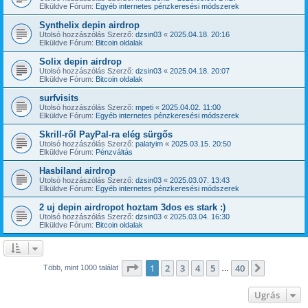
Elküldve Fórum:
Egyéb internetes pénzkeresési módszerek
Synthelix depin airdrop
Utolsó hozzászólás Szerző:
dzsin03
«
2025.04.18. 20:16
Elküldve Fórum:
Bitcoin oldalak
Solix depin airdrop
Utolsó hozzászólás Szerző:
dzsin03
«
2025.04.18. 20:07
Elküldve Fórum:
Bitcoin oldalak
surfvisits
Utolsó hozzászólás Szerző:
mpeti
«
2025.04.02. 11:00
Elküldve Fórum:
Egyéb internetes pénzkeresési módszerek
Skrill-ről PayPal-ra elég sürgős
Utolsó hozzászólás Szerző:
palatyim
«
2025.03.15. 20:50
Elküldve Fórum:
Pénzváltás
Hasbiland airdrop
Utolsó hozzászólás Szerző:
dzsin03
«
2025.03.07. 13:43
Elküldve Fórum:
Egyéb internetes pénzkeresési módszerek
2 uj depin airdropot hoztam 3dos es stark :)
Utolsó hozzászólás Szerző:
dzsin03
«
2025.03.04. 16:30
Elküldve Fórum:
Bitcoin oldalak
Oldal:
1
/
40
1
2
3
4
5
40
Következ
Több, mint 1000 találat
…
Ugrás