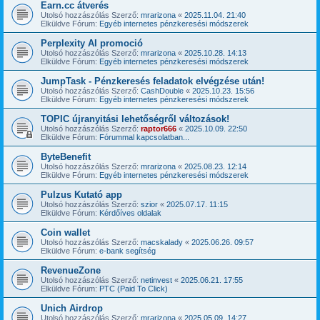
Earn.cc átverés
Utolsó hozzászólás Szerző:
mrarizona
«
2025.11.04. 21:40
Elküldve Fórum:
Egyéb internetes pénzkeresési módszerek
Perplexity AI promoció
Utolsó hozzászólás Szerző:
mrarizona
«
2025.10.28. 14:13
Elküldve Fórum:
Egyéb internetes pénzkeresési módszerek
JumpTask - Pénzkeresés feladatok elvégzése után!
Utolsó hozzászólás Szerző:
CashDouble
«
2025.10.23. 15:56
Elküldve Fórum:
Egyéb internetes pénzkeresési módszerek
TOPIC újranyitási lehetőségről változások!
Utolsó hozzászólás Szerző:
raptor666
«
2025.10.09. 22:50
Elküldve Fórum:
Fórummal kapcsolatban...
ByteBenefit
Utolsó hozzászólás Szerző:
mrarizona
«
2025.08.23. 12:14
Elküldve Fórum:
Egyéb internetes pénzkeresési módszerek
Pulzus Kutató app
Utolsó hozzászólás Szerző:
szior
«
2025.07.17. 11:15
Elküldve Fórum:
Kérdőíves oldalak
Coin wallet
Utolsó hozzászólás Szerző:
macskalady
«
2025.06.26. 09:57
Elküldve Fórum:
e-bank segítség
RevenueZone
Utolsó hozzászólás Szerző:
netinvest
«
2025.06.21. 17:55
Elküldve Fórum:
PTC (Paid To Click)
Unich Airdrop
Utolsó hozzászólás Szerző:
mrarizona
«
2025.05.09. 14:27