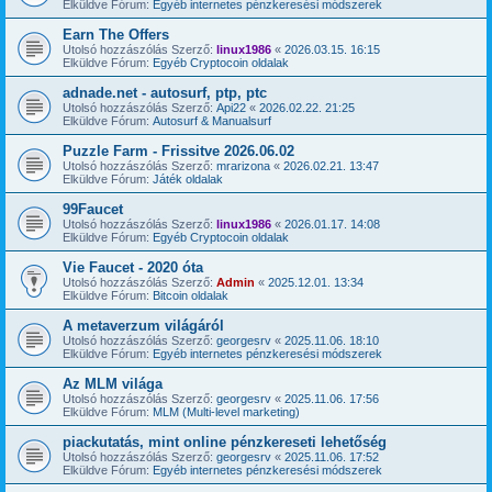
Elküldve Fórum:
Egyéb internetes pénzkeresési módszerek
Earn The Offers
Utolsó hozzászólás Szerző:
linux1986
«
2026.03.15. 16:15
Elküldve Fórum:
Egyéb Cryptocoin oldalak
adnade.net - autosurf, ptp, ptc
Utolsó hozzászólás Szerző:
Api22
«
2026.02.22. 21:25
Elküldve Fórum:
Autosurf & Manualsurf
Puzzle Farm - Frissitve 2026.06.02
Utolsó hozzászólás Szerző:
mrarizona
«
2026.02.21. 13:47
Elküldve Fórum:
Játék oldalak
99Faucet
Utolsó hozzászólás Szerző:
linux1986
«
2026.01.17. 14:08
Elküldve Fórum:
Egyéb Cryptocoin oldalak
Vie Faucet - 2020 óta
Utolsó hozzászólás Szerző:
Admin
«
2025.12.01. 13:34
Elküldve Fórum:
Bitcoin oldalak
A metaverzum világáról
Utolsó hozzászólás Szerző:
georgesrv
«
2025.11.06. 18:10
Elküldve Fórum:
Egyéb internetes pénzkeresési módszerek
Az MLM világa
Utolsó hozzászólás Szerző:
georgesrv
«
2025.11.06. 17:56
Elküldve Fórum:
MLM (Multi-level marketing)
piackutatás, mint online pénzkereseti lehetőség
Utolsó hozzászólás Szerző:
georgesrv
«
2025.11.06. 17:52
Elküldve Fórum:
Egyéb internetes pénzkeresési módszerek