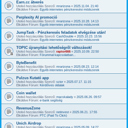
Earn.cc átverés
Utolsó hozzászólás Szerző:
mrarizona
«
2025.11.04. 21:40
Elküldve Fórum:
Egyéb internetes pénzkeresési módszerek
Perplexity AI promoció
Utolsó hozzászólás Szerző:
mrarizona
«
2025.10.28. 14:13
Elküldve Fórum:
Egyéb internetes pénzkeresési módszerek
JumpTask - Pénzkeresés feladatok elvégzése után!
Utolsó hozzászólás Szerző:
CashDouble
«
2025.10.23. 15:56
Elküldve Fórum:
Egyéb internetes pénzkeresési módszerek
TOPIC újranyitási lehetőségről változások!
Utolsó hozzászólás Szerző:
raptor666
«
2025.10.09. 22:50
Elküldve Fórum:
Fórummal kapcsolatban...
ByteBenefit
Utolsó hozzászólás Szerző:
mrarizona
«
2025.08.23. 12:14
Elküldve Fórum:
Egyéb internetes pénzkeresési módszerek
Pulzus Kutató app
Utolsó hozzászólás Szerző:
szior
«
2025.07.17. 11:15
Elküldve Fórum:
Kérdőíves oldalak
Coin wallet
Utolsó hozzászólás Szerző:
macskalady
«
2025.06.26. 09:57
Elküldve Fórum:
e-bank segítség
RevenueZone
Utolsó hozzászólás Szerző:
netinvest
«
2025.06.21. 17:55
Elküldve Fórum:
PTC (Paid To Click)
Unich Airdrop
Utolsó hozzászólás Szerző:
mrarizona
«
2025.05.09. 14:27