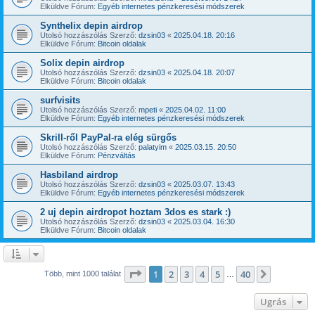
Elküldve Fórum:
Egyéb internetes pénzkeresési módszerek
Synthelix depin airdrop
Utolsó hozzászólás Szerző:
dzsin03
«
2025.04.18. 20:16
Elküldve Fórum:
Bitcoin oldalak
Solix depin airdrop
Utolsó hozzászólás Szerző:
dzsin03
«
2025.04.18. 20:07
Elküldve Fórum:
Bitcoin oldalak
surfvisits
Utolsó hozzászólás Szerző:
mpeti
«
2025.04.02. 11:00
Elküldve Fórum:
Egyéb internetes pénzkeresési módszerek
Skrill-ről PayPal-ra elég sürgős
Utolsó hozzászólás Szerző:
palatyim
«
2025.03.15. 20:50
Elküldve Fórum:
Pénzváltás
Hasbiland airdrop
Utolsó hozzászólás Szerző:
dzsin03
«
2025.03.07. 13:43
Elküldve Fórum:
Egyéb internetes pénzkeresési módszerek
2 uj depin airdropot hoztam 3dos es stark :)
Utolsó hozzászólás Szerző:
dzsin03
«
2025.03.04. 16:30
Elküldve Fórum:
Bitcoin oldalak
Oldal:
1
/
40
1
2
3
4
5
40
Következ
Több, mint 1000 találat
…
Ugrás