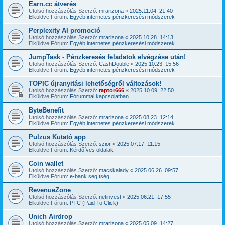
Earn.cc átverés
Utolsó hozzászólás Szerző:
mrarizona
«
2025.11.04. 21:40
Elküldve Fórum:
Egyéb internetes pénzkeresési módszerek
Perplexity AI promoció
Utolsó hozzászólás Szerző:
mrarizona
«
2025.10.28. 14:13
Elküldve Fórum:
Egyéb internetes pénzkeresési módszerek
JumpTask - Pénzkeresés feladatok elvégzése után!
Utolsó hozzászólás Szerző:
CashDouble
«
2025.10.23. 15:56
Elküldve Fórum:
Egyéb internetes pénzkeresési módszerek
TOPIC újranyitási lehetőségről változások!
Utolsó hozzászólás Szerző:
raptor666
«
2025.10.09. 22:50
Elküldve Fórum:
Fórummal kapcsolatban...
ByteBenefit
Utolsó hozzászólás Szerző:
mrarizona
«
2025.08.23. 12:14
Elküldve Fórum:
Egyéb internetes pénzkeresési módszerek
Pulzus Kutató app
Utolsó hozzászólás Szerző:
szior
«
2025.07.17. 11:15
Elküldve Fórum:
Kérdőíves oldalak
Coin wallet
Utolsó hozzászólás Szerző:
macskalady
«
2025.06.26. 09:57
Elküldve Fórum:
e-bank segítség
RevenueZone
Utolsó hozzászólás Szerző:
netinvest
«
2025.06.21. 17:55
Elküldve Fórum:
PTC (Paid To Click)
Unich Airdrop
Utolsó hozzászólás Szerző:
mrarizona
«
2025.05.09. 14:27