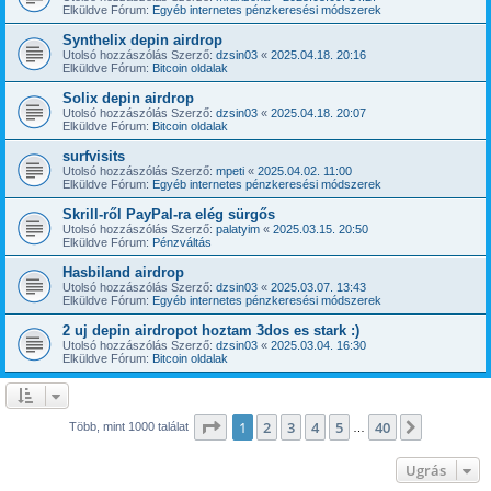
Elküldve Fórum:
Egyéb internetes pénzkeresési módszerek
Synthelix depin airdrop
Utolsó hozzászólás Szerző:
dzsin03
«
2025.04.18. 20:16
Elküldve Fórum:
Bitcoin oldalak
Solix depin airdrop
Utolsó hozzászólás Szerző:
dzsin03
«
2025.04.18. 20:07
Elküldve Fórum:
Bitcoin oldalak
surfvisits
Utolsó hozzászólás Szerző:
mpeti
«
2025.04.02. 11:00
Elküldve Fórum:
Egyéb internetes pénzkeresési módszerek
Skrill-ről PayPal-ra elég sürgős
Utolsó hozzászólás Szerző:
palatyim
«
2025.03.15. 20:50
Elküldve Fórum:
Pénzváltás
Hasbiland airdrop
Utolsó hozzászólás Szerző:
dzsin03
«
2025.03.07. 13:43
Elküldve Fórum:
Egyéb internetes pénzkeresési módszerek
2 uj depin airdropot hoztam 3dos es stark :)
Utolsó hozzászólás Szerző:
dzsin03
«
2025.03.04. 16:30
Elküldve Fórum:
Bitcoin oldalak
Oldal:
1
/
40
1
2
3
4
5
40
Következ
Több, mint 1000 találat
…
Ugrás