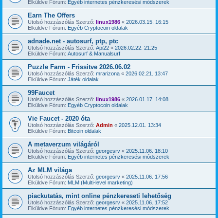
Elküldve Fórum:
Egyéb internetes pénzkeresési módszerek
Earn The Offers
Utolsó hozzászólás Szerző:
linux1986
«
2026.03.15. 16:15
Elküldve Fórum:
Egyéb Cryptocoin oldalak
adnade.net - autosurf, ptp, ptc
Utolsó hozzászólás Szerző:
Api22
«
2026.02.22. 21:25
Elküldve Fórum:
Autosurf & Manualsurf
Puzzle Farm - Frissitve 2026.06.02
Utolsó hozzászólás Szerző:
mrarizona
«
2026.02.21. 13:47
Elküldve Fórum:
Játék oldalak
99Faucet
Utolsó hozzászólás Szerző:
linux1986
«
2026.01.17. 14:08
Elküldve Fórum:
Egyéb Cryptocoin oldalak
Vie Faucet - 2020 óta
Utolsó hozzászólás Szerző:
Admin
«
2025.12.01. 13:34
Elküldve Fórum:
Bitcoin oldalak
A metaverzum világáról
Utolsó hozzászólás Szerző:
georgesrv
«
2025.11.06. 18:10
Elküldve Fórum:
Egyéb internetes pénzkeresési módszerek
Az MLM világa
Utolsó hozzászólás Szerző:
georgesrv
«
2025.11.06. 17:56
Elküldve Fórum:
MLM (Multi-level marketing)
piackutatás, mint online pénzkereseti lehetőség
Utolsó hozzászólás Szerző:
georgesrv
«
2025.11.06. 17:52
Elküldve Fórum:
Egyéb internetes pénzkeresési módszerek