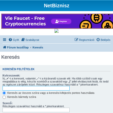
NetBiznisz
GyIK
Szabályzat
Regisztráció
Belépés
Fórum kezdőlap
Keresés
Keresés
KERESÉSI FELTÉTELEK
Kulcsszavak:
Írj „
+
”-t a keresett, valamint „
-
”-t a kizárandó szavak elé. Ha több szóból csak egy
megtalálása is elég, készíts ezekből a szavakból egy „
|
” jellel elválasztott listát, és tedd
az egészet zárójelek közé. Részleges szavakhoz használd a * jokerkaraktert.
Keresés az összes szóra vagy a keresési kifejezés pontos használata
Keresés bármely szóra
Szerző:
Részleges szavakhoz használd a * jokerkaraktert.