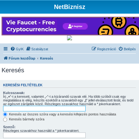
NetBiznisz
GyIK
Szabályzat
Regisztráció
Belépés
Fórum kezdőlap
Keresés
Keresés
KERESÉSI FELTÉTELEK
Kulcsszavak:
Írj „
+
”-t a keresett, valamint „
-
”-t a kizárandó szavak elé. Ha több szóból csak egy
megtalálása is elég, készíts ezekből a szavakból egy „
|
” jellel elválasztott listát, és tedd
az egészet zárójelek közé. Részleges szavakhoz használd a * jokerkaraktert.
Keresés az összes szóra vagy a keresési kifejezés pontos használata
Keresés bármely szóra
Szerző:
Részleges szavakhoz használd a * jokerkaraktert.