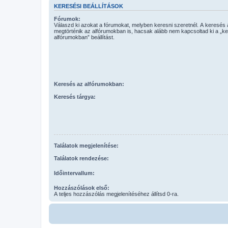
KERESÉSI BEÁLLÍTÁSOK
Fórumok:
Válaszd ki azokat a fórumokat, melyben keresni szeretnél. A keresés
megtörténik az alfórumokban is, hacsak alább nem kapcsoltad ki a „k
alfórumokban” beállítást.
Keresés az alfórumokban:
Keresés tárgya:
Találatok megjelenítése:
Találatok rendezése:
Időintervallum:
Hozzászólások első:
A teljes hozzászólás megjelenítéséhez állítsd 0-ra.