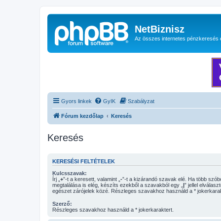
NetBiznisz
Az összes internetes pénzkeresés 
Gyors linkek
GyIK
Szabályzat
Fórum kezdőlap
Keresés
Keresés
KERESÉSI FELTÉTELEK
Kulcsszavak:
Írj „
+
”-t a keresett, valamint „
-
”-t a kizárandó szavak elé. Ha több szóból csak egy
megtalálása is elég, készíts ezekből a szavakból egy „
|
” jellel elválasz
egészet zárójelek közé. Részleges szavakhoz használd a * jokerkarak
Szerző:
Részleges szavakhoz használd a * jokerkaraktert.