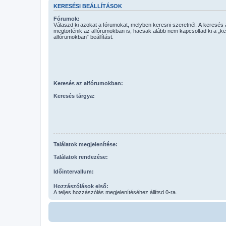
KERESÉSI BEÁLLÍTÁSOK
Fórumok:
Válaszd ki azokat a fórumokat, melyben keresni szeretnél. A keresés
megtörténik az alfórumokban is, hacsak alább nem kapcsoltad ki a „k
alfórumokban” beállítást.
Keresés az alfórumokban:
Keresés tárgya:
Találatok megjelenítése:
Találatok rendezése:
Időintervallum:
Hozzászólások első:
A teljes hozzászólás megjelenítéséhez állítsd 0-ra.