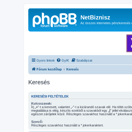
NetBiznisz
Az összes internetes pénzkeresés 
Gyors linkek
GyIK
Szabályzat
Fórum kezdőlap
Keresés
Keresés
KERESÉSI FELTÉTELEK
Kulcsszavak:
Írj „
+
”-t a keresett, valamint „
-
”-t a kizárandó szavak elé. Ha több szóból csak egy
megtalálása is elég, készíts ezekből a szavakból egy „
|
” jellel elválasz
egészet zárójelek közé. Részleges szavakhoz használd a * jokerkarak
Szerző:
Részleges szavakhoz használd a * jokerkaraktert.