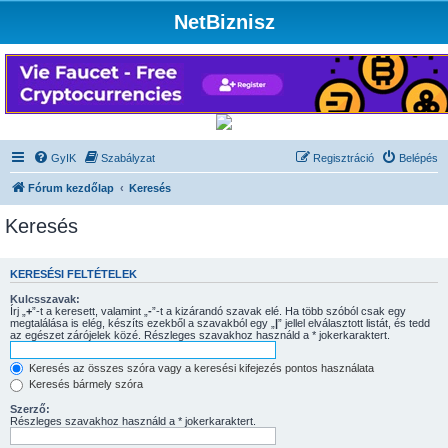
NetBiznisz
GyIK
Szabályzat
Regisztráció
Belépés
Fórum kezdőlap
Keresés
Keresés
KERESÉSI FELTÉTELEK
Kulcsszavak:
Írj „
+
”-t a keresett, valamint „
-
”-t a kizárandó szavak elé. Ha több szóból csak egy
megtalálása is elég, készíts ezekből a szavakból egy „
|
” jellel elválasztott listát, és tedd
az egészet zárójelek közé. Részleges szavakhoz használd a * jokerkaraktert.
Keresés az összes szóra vagy a keresési kifejezés pontos használata
Keresés bármely szóra
Szerző:
Részleges szavakhoz használd a * jokerkaraktert.