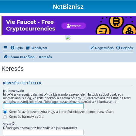
NetBiznisz
GyIK
Szabályzat
Regisztráció
Belépés
Fórum kezdőlap
Keresés
Keresés
KERESÉSI FELTÉTELEK
Kulcsszavak:
Írj „
+
”-t a keresett, valamint „
-
”-t a kizárandó szavak elé. Ha több szóból csak egy
megtalálása is elég, készíts ezekből a szavakból egy „
|
” jellel elválasztott listát, és tedd
az egészet zárójelek közé. Részleges szavakhoz használd a * jokerkaraktert.
Keresés az összes szóra vagy a keresési kifejezés pontos használata
Keresés bármely szóra
Szerző:
Részleges szavakhoz használd a * jokerkaraktert.