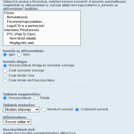
Válaszd ki azokat a fórumokat, melyben keresni szeretnél. A keresés automatikusan
megtörténik az alfórumokban is, hacsak alább nem kapcsoltad ki a „keresés az
alfórumokban” beállítást.
Keresés az alfórumokban:
Igen
Nem
Keresés tárgya:
Hozzászólások témája és üzenetek szövege
Csak üzenetek szövege
Csak témák címe
Csak témák első hozzászólása
Találatok megjelenítése:
Hozzászólások
Témák
Találatok rendezése:
Növekvő sorrend
Csökkenő sorrend
Időintervallum:
Hozzászólások első:
A teljes hozzászólás megjelenítéséhez állítsd 0-ra.