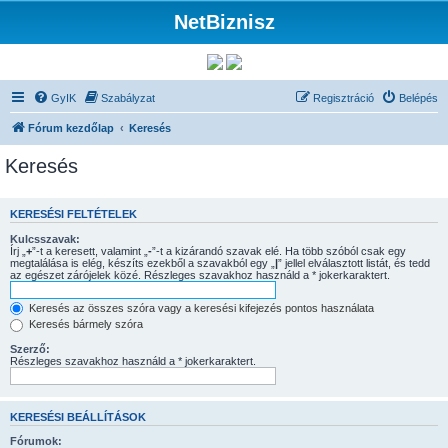
NetBiznisz
GyIK
Szabályzat
Regisztráció
Belépés
Fórum kezdőlap
Keresés
Keresés
KERESÉSI FELTÉTELEK
Kulcsszavak:
Írj „
+
”-t a keresett, valamint „
-
”-t a kizárandó szavak elé. Ha több szóból csak egy
megtalálása is elég, készíts ezekből a szavakból egy „
|
” jellel elválasztott listát, és tedd
az egészet zárójelek közé. Részleges szavakhoz használd a * jokerkaraktert.
Keresés az összes szóra vagy a keresési kifejezés pontos használata
Keresés bármely szóra
Szerző:
Részleges szavakhoz használd a * jokerkaraktert.
KERESÉSI BEÁLLÍTÁSOK
Fórumok: