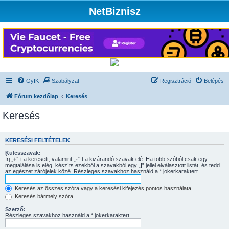
NetBiznisz
GyIK
Szabályzat
Regisztráció
Belépés
Fórum kezdőlap
Keresés
Keresés
KERESÉSI FELTÉTELEK
Kulcsszavak:
Írj „
+
”-t a keresett, valamint „
-
”-t a kizárandó szavak elé. Ha több szóból csak egy
megtalálása is elég, készíts ezekből a szavakból egy „
|
” jellel elválasztott listát, és tedd
az egészet zárójelek közé. Részleges szavakhoz használd a * jokerkaraktert.
Keresés az összes szóra vagy a keresési kifejezés pontos használata
Keresés bármely szóra
Szerző:
Részleges szavakhoz használd a * jokerkaraktert.