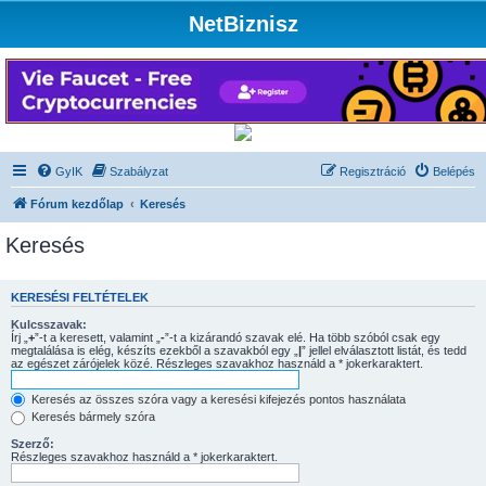
NetBiznisz
GyIK
Szabályzat
Regisztráció
Belépés
Fórum kezdőlap
Keresés
Keresés
KERESÉSI FELTÉTELEK
Kulcsszavak:
Írj „
+
”-t a keresett, valamint „
-
”-t a kizárandó szavak elé. Ha több szóból csak egy
megtalálása is elég, készíts ezekből a szavakból egy „
|
” jellel elválasztott listát, és tedd
az egészet zárójelek közé. Részleges szavakhoz használd a * jokerkaraktert.
Keresés az összes szóra vagy a keresési kifejezés pontos használata
Keresés bármely szóra
Szerző:
Részleges szavakhoz használd a * jokerkaraktert.