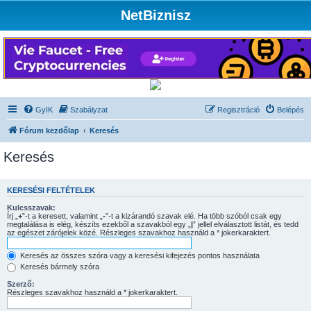
NetBiznisz
GyIK
Szabályzat
Regisztráció
Belépés
Fórum kezdőlap
Keresés
Keresés
KERESÉSI FELTÉTELEK
Kulcsszavak:
Írj „
+
”-t a keresett, valamint „
-
”-t a kizárandó szavak elé. Ha több szóból csak egy
megtalálása is elég, készíts ezekből a szavakból egy „
|
” jellel elválasztott listát, és tedd
az egészet zárójelek közé. Részleges szavakhoz használd a * jokerkaraktert.
Keresés az összes szóra vagy a keresési kifejezés pontos használata
Keresés bármely szóra
Szerző:
Részleges szavakhoz használd a * jokerkaraktert.